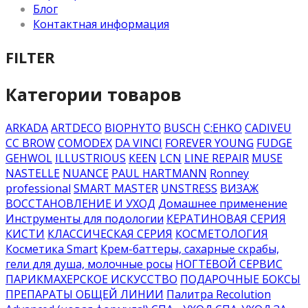
Блог
Контактная информация
FILTER
Категории товаров
ARKADA
ARTDECO
BIOPHYTO
BUSCH
C:EHKO
CADIVEU
CC BROW
COMODEX
DA VINCI
FOREVER YOUNG
FUDGE
GEHWOL
ILLUSTRIOUS
KEEN
LCN
LINE REPAIR
MUSE
NASTELLE
NUANCE
PAUL HARTMANN
Ronney
professional
SMART MASTER
UNSTRESS
ВИЗАЖ
ВОССТАНОВЛЕНИЕ И УХОД
Домашнее применение
Инструменты для подологии
КЕРАТИНОВАЯ СЕРИЯ
КИСТИ
КЛАССИЧЕСКАЯ СЕРИЯ
КОСМЕТОЛОГИЯ
Косметика Smart
Крем-баттеры, сахарные скрабы,
гели для душа, молочные росы
НОГТЕВОЙ СЕРВИС
ПАРИКМАХЕРСКОЕ ИСКУССТВО
ПОДАРОЧНЫЕ БОКСЫ
ПРЕПАРАТЫ ОБЩЕЙ ЛИНИИ
Палитра Recolution