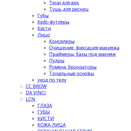
Тени для век
Тушь для ресниц
Губы
Кейс-футляры
Кисти
Лицо
Консилеры
Очищение, фиксация макияжа
Праймеры, базы под макияж
Пудры
Румяна, бронзаторы
Тональные основы
уход по телу
CC BROW
DA VINCI
LCN
ГЛАЗА
ГУБЫ
КИСТИ
КОЖА ЛИЦА