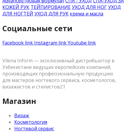
Advanced (новая формула!)
СПА - УХОД
СПА-УХОД ЗА
КОЖЕЙ РУК
ТЕЙПИРОВАНИЕ
УХОД ДЛЯ НОГ
УХОД
ДЛЯ НОГТЕЙ
УХОД ДЛЯ РУК
крема и масла
Социальные сети
Facebook link
Instagram link
Youtube link
Vilena Inform — эксклюзивный дистрибьютор в
Узбекистане ведущих европейских компаний,
производящих профессиональную продукцию
для мастеров ногтевого сервиса, косметологов,
визажистов и стилистов21
Магазин
Визаж
Косметология
Ногтевой сервис