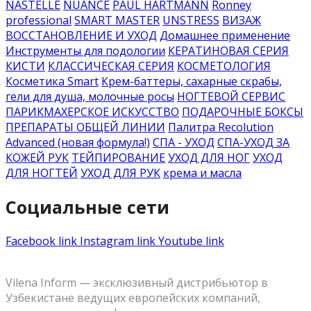
NASTELLE
NUANCE
PAUL HARTMANN
Ronney
professional
SMART MASTER
UNSTRESS
ВИЗАЖ
ВОССТАНОВЛЕНИЕ И УХОД
Домашнее применение
Инструменты для подологии
КЕРАТИНОВАЯ СЕРИЯ
КИСТИ
КЛАССИЧЕСКАЯ СЕРИЯ
КОСМЕТОЛОГИЯ
Косметика Smart
Крем-баттеры, сахарные скрабы,
гели для душа, молочные росы
НОГТЕВОЙ СЕРВИС
ПАРИКМАХЕРСКОЕ ИСКУССТВО
ПОДАРОЧНЫЕ БОКСЫ
ПРЕПАРАТЫ ОБЩЕЙ ЛИНИИ
Палитра Recolution
Advanced (новая формула!)
СПА - УХОД
СПА-УХОД ЗА
КОЖЕЙ РУК
ТЕЙПИРОВАНИЕ
УХОД ДЛЯ НОГ
УХОД
ДЛЯ НОГТЕЙ
УХОД ДЛЯ РУК
крема и масла
Социальные сети
Facebook link
Instagram link
Youtube link
Vilena Inform — эксклюзивный дистрибьютор в
Узбекистане ведущих европейских компаний,