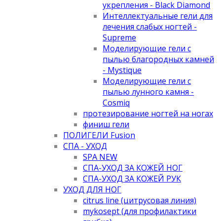
укрепления - Black Diamond
Интеллектуальные гели для
лечения слабых ногтей -
Supreme
Моделирующие гели с
пылью благородных камней
- Mystique
Моделирующие гели с
пылью лунного камня -
Cosmiq
протезирование ногтей на ногах
финиш гели
ПОЛИГЕЛИ Fusion
СПА - УХОД
SPA NEW
СПА-УХОД ЗА КОЖЕЙ НОГ
СПА-УХОД ЗА КОЖЕЙ РУК
УХОД ДЛЯ НОГ
citrus line (цитрусовая линия)
mykosept (для профилактики