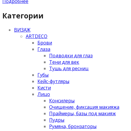
Подробнее
Категории
ВИЗАЖ
ARTDECO
Брови
Глаза
Подводки для глаз
Тени для век
Тушь для ресниц
Губы
Кейс-футляры
Кисти
Лицо
Консилеры
Очищение, фиксация макияжа
Праймеры, базы под макияж
Пудры
Румяна, бронзаторы