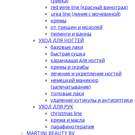
грибка)
red wine line (красный виноград)
urea line (линия с мочевиной)
кремы
от трещин и мозолей
пилинги и ванны
УХОД ДЛЯ НОГТЕЙ
базовые лаки
быстрая сушка
карандаши для ногтей
кремы и скрабы
лечение и укрепление ногтей
немецкий маникюр
(запечатывание)
топовые лаки
удаление кутикулы и антисептики
УХОД ДЛЯ РУК
christmas line
крема и масла
парафинотерапия
MARTINI BEAUTY BV