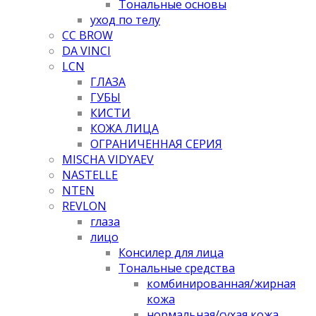
Тональные основы
уход по телу
CC BROW
DA VINCI
LCN
ГЛАЗА
ГУБЫ
КИСТИ
КОЖА ЛИЦА
ОГРАНИЧЕННАЯ СЕРИЯ
MISCHA VIDYAEV
NASTELLE
NTEN
REVLON
глаза
лицо
Консилер для лица
Тональные средства
комбинированная/жирная
кожа
нормальная/cухая кожа