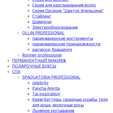
Серия для разглаживания волос
Серия Органик "Цветок Апельсина"
Стайлинг
Шампуни
Электрооборудование
OLLIN PROFESSIONAL
парикмахерские инструменты
парикмахерские принадлежности
расчески, брашинги
Ronney professional
ПЕРМАНЕНТНЫЙ МАКИЯЖ
ПОДАРОЧНЫЕ БОКСЫ
СПА
SPAQUATORIA PROFESSIONAL
celebrity
Pancha Amrita
Tai inspiration
Крем-баттеры, сахарные скрабы, гели
для душа, молочные росы
Льняное укутывание