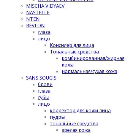
MISCHA VIDYAEV
NASTELLE
NTEN
REVLON
глаза
лицо
Консилер для лица
Тональные средства
комбинированная/жирная
кожа
нормальная/cухая кожа
SANS SOUCIS
брови
глаза
губы
лицо
корректор для кожи лица
пудры
тональные средства
зрелая кожа