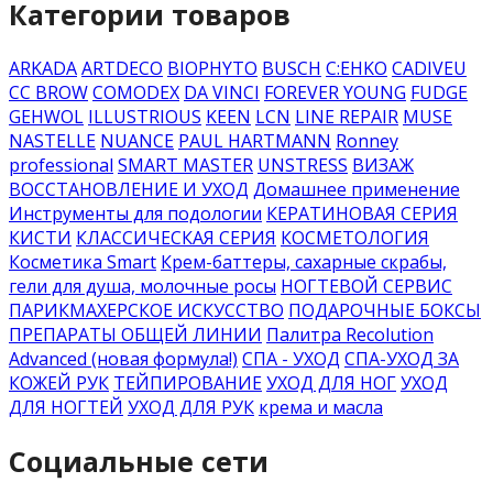
Категории товаров
ARKADA
ARTDECO
BIOPHYTO
BUSCH
C:EHKO
CADIVEU
CC BROW
COMODEX
DA VINCI
FOREVER YOUNG
FUDGE
GEHWOL
ILLUSTRIOUS
KEEN
LCN
LINE REPAIR
MUSE
NASTELLE
NUANCE
PAUL HARTMANN
Ronney
professional
SMART MASTER
UNSTRESS
ВИЗАЖ
ВОССТАНОВЛЕНИЕ И УХОД
Домашнее применение
Инструменты для подологии
КЕРАТИНОВАЯ СЕРИЯ
КИСТИ
КЛАССИЧЕСКАЯ СЕРИЯ
КОСМЕТОЛОГИЯ
Косметика Smart
Крем-баттеры, сахарные скрабы,
гели для душа, молочные росы
НОГТЕВОЙ СЕРВИС
ПАРИКМАХЕРСКОЕ ИСКУССТВО
ПОДАРОЧНЫЕ БОКСЫ
ПРЕПАРАТЫ ОБЩЕЙ ЛИНИИ
Палитра Recolution
Advanced (новая формула!)
СПА - УХОД
СПА-УХОД ЗА
КОЖЕЙ РУК
ТЕЙПИРОВАНИЕ
УХОД ДЛЯ НОГ
УХОД
ДЛЯ НОГТЕЙ
УХОД ДЛЯ РУК
крема и масла
Социальные сети