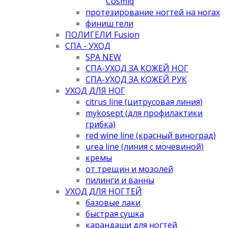
Cosmiq
протезирование ногтей на ногах
финиш гели
ПОЛИГЕЛИ Fusion
СПА - УХОД
SPA NEW
СПА-УХОД ЗА КОЖЕЙ НОГ
СПА-УХОД ЗА КОЖЕЙ РУК
УХОД ДЛЯ НОГ
citrus line (цитрусовая линия)
mykosept (для профилактики
грибка)
red wine line (красный виноград)
urea line (линия с мочевиной)
кремы
от трещин и мозолей
пилинги и ванны
УХОД ДЛЯ НОГТЕЙ
базовые лаки
быстрая сушка
карандаши для ногтей