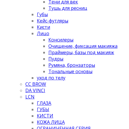
Тени для век
Тушь для ресниц
Губы
Кейс-футляры
Кисти
Лицо
Консилеры
Очищение, фиксация макияжа
Праймеры, базы под макияж
Пудры
Румяна, бронзаторы
Тональные основы
уход по телу
CC BROW
DA VINCI
LCN
ГЛАЗА
ГУБЫ
КИСТИ
КОЖА ЛИЦА
ОГРАНИЧЕННАЯ СЕРИЯ