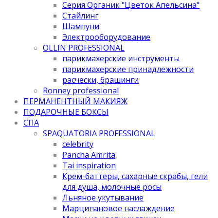
Серия Органик "Цветок Апельсина"
Стайлинг
Шампуни
Электрооборудование
OLLIN PROFESSIONAL
парикмахерские инструменты
парикмахерские принадлежности
расчески, брашинги
Ronney professional
ПЕРМАНЕНТНЫЙ МАКИЯЖ
ПОДАРОЧНЫЕ БОКСЫ
СПА
SPAQUATORIA PROFESSIONAL
celebrity
Pancha Amrita
Tai inspiration
Крем-баттеры, сахарные скрабы, гели
для душа, молочные росы
Льняное укутывание
Марципановое наслаждение