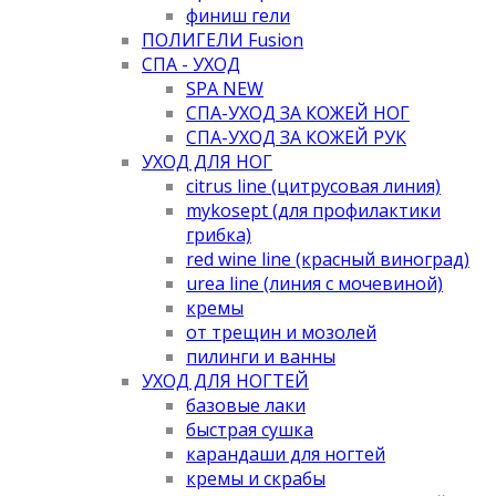
финиш гели
ПОЛИГЕЛИ Fusion
СПА - УХОД
SPA NEW
СПА-УХОД ЗА КОЖЕЙ НОГ
СПА-УХОД ЗА КОЖЕЙ РУК
УХОД ДЛЯ НОГ
citrus line (цитрусовая линия)
mykosept (для профилактики
грибка)
red wine line (красный виноград)
urea line (линия с мочевиной)
кремы
от трещин и мозолей
пилинги и ванны
УХОД ДЛЯ НОГТЕЙ
базовые лаки
быстрая сушка
карандаши для ногтей
кремы и скрабы