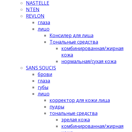
NASTELLE
NTEN
REVLON
глаза
лицо
Консилер для лица
Тональные средства
комбинированная/жирная
кожа
нормальная/cухая кожа
SANS SOUCIS
брови
глаза
губы
лицо
корректор для кожи лица
пудры
тональные средства
зрелая кожа
комбинированная/жирная