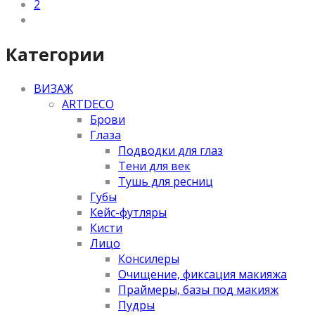
2
Категории
ВИЗАЖ
ARTDECO
Брови
Глаза
Подводки для глаз
Тени для век
Тушь для ресниц
Губы
Кейс-футляры
Кисти
Лицо
Консилеры
Очищение, фиксация макияжа
Праймеры, базы под макияж
Пудры