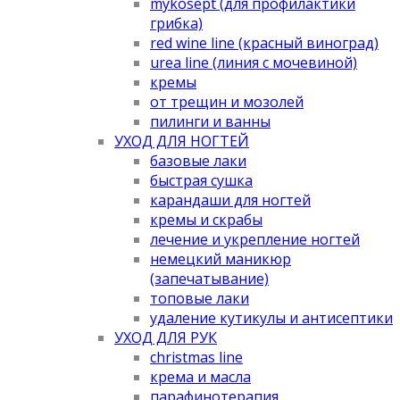
mykosept (для профилактики
грибка)
red wine line (красный виноград)
urea line (линия с мочевиной)
кремы
от трещин и мозолей
пилинги и ванны
УХОД ДЛЯ НОГТЕЙ
базовые лаки
быстрая сушка
карандаши для ногтей
кремы и скрабы
лечение и укрепление ногтей
немецкий маникюр
(запечатывание)
топовые лаки
удаление кутикулы и антисептики
УХОД ДЛЯ РУК
christmas line
крема и масла
парафинотерапия