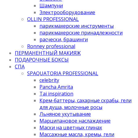
Шампуни
Электрооборудование
OLLIN PROFESSIONAL
парикмахерские инструменты
парикмахерские принадлежности
расчески, брашинги
Ronney professional
ПЕРМАНЕНТНЫЙ МАКИЯЖ
ПОДАРОЧНЫЕ БОКСЫ
СПА
SPAQUATORIA PROFESSIONAL
celebrity
Pancha Amrita
Tai inspiration
Крем-баттеры, сахарные скрабы, гели
для душа, молочные росы
Льняное укутывание
Марципановое наслаждение
Маски на цветных глинах
Массажные масла, кремы, гели