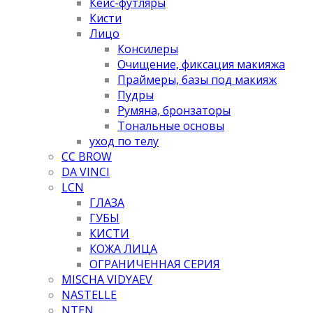
Кейс-футляры
Кисти
Лицо
Консилеры
Очищение, фиксация макияжа
Праймеры, базы под макияж
Пудры
Румяна, бронзаторы
Тональные основы
уход по телу
CC BROW
DA VINCI
LCN
ГЛАЗА
ГУБЫ
КИСТИ
КОЖА ЛИЦА
ОГРАНИЧЕННАЯ СЕРИЯ
MISCHA VIDYAEV
NASTELLE
NTEN