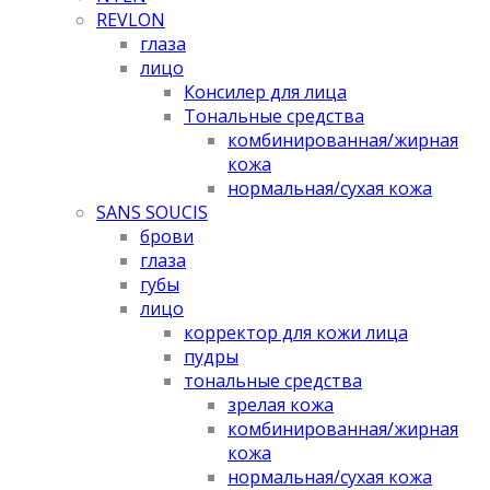
REVLON
глаза
лицо
Консилер для лица
Тональные средства
комбинированная/жирная
кожа
нормальная/cухая кожа
SANS SOUCIS
брови
глаза
губы
лицо
корректор для кожи лица
пудры
тональные средства
зрелая кожа
комбинированная/жирная
кожа
нормальная/cухая кожа