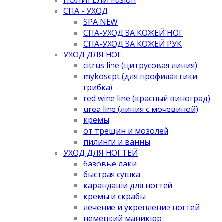
СПА - УХОД
SPA NEW
СПА-УХОД ЗА КОЖЕЙ НОГ
СПА-УХОД ЗА КОЖЕЙ РУК
УХОД ДЛЯ НОГ
citrus line (цитрусовая линия)
mykosept (для профилактики
грибка)
red wine line (красный виноград)
urea line (линия с мочевиной)
кремы
от трещин и мозолей
пилинги и ванны
УХОД ДЛЯ НОГТЕЙ
базовые лаки
быстрая сушка
карандаши для ногтей
кремы и скрабы
лечение и укрепление ногтей
немецкий маникюр