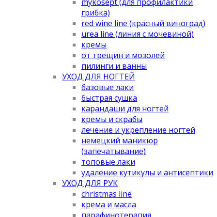
mykosept (для профилактики
грибка)
red wine line (красный виноград)
urea line (линия с мочевиной)
кремы
от трещин и мозолей
пилинги и ванны
УХОД ДЛЯ НОГТЕЙ
базовые лаки
быстрая сушка
карандаши для ногтей
кремы и скрабы
лечение и укрепление ногтей
немецкий маникюр
(запечатывание)
топовые лаки
удаление кутикулы и антисептики
УХОД ДЛЯ РУК
christmas line
крема и масла
парафинотерапия