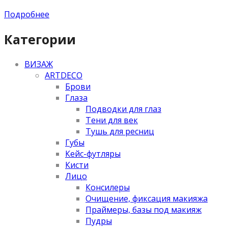
Подробнее
Категории
ВИЗАЖ
ARTDECO
Брови
Глаза
Подводки для глаз
Тени для век
Тушь для ресниц
Губы
Кейс-футляры
Кисти
Лицо
Консилеры
Очищение, фиксация макияжа
Праймеры, базы под макияж
Пудры