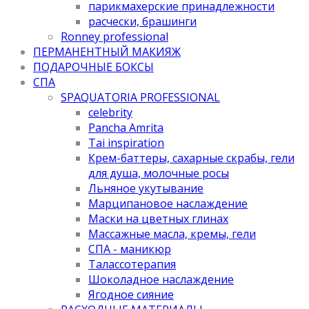
парикмахерские принадлежности
расчески, брашинги
Ronney professional
ПЕРМАНЕНТНЫЙ МАКИЯЖ
ПОДАРОЧНЫЕ БОКСЫ
СПА
SPAQUATORIA PROFESSIONAL
celebrity
Pancha Amrita
Tai inspiration
Крем-баттеры, сахарные скрабы, гели
для душа, молочные росы
Льняное укутывание
Марципановое наслаждение
Маски на цветных глинах
Массажные масла, кремы, гели
СПА - маникюр
Талассотерапия
Шоколадное наслаждение
Ягодное сияние