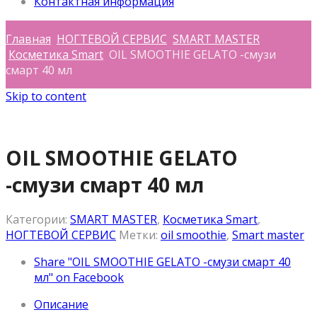
Контактная информация
Главная
НОГТЕВОЙ СЕРВИС
SMART MASTER
Косметика Smart
OIL SMOOTHIE GELATO -смузи
смарт 40 мл
Skip to content
OIL SMOOTHIE GELATO
-смузи смарт 40 мл
Категории:
SMART MASTER
,
Косметика Smart
,
НОГТЕВОЙ СЕРВИС
Метки:
oil smoothie
,
Smart master
Share "OIL SMOOTHIE GELATO -смузи смарт 40
мл" on Facebook
Описание