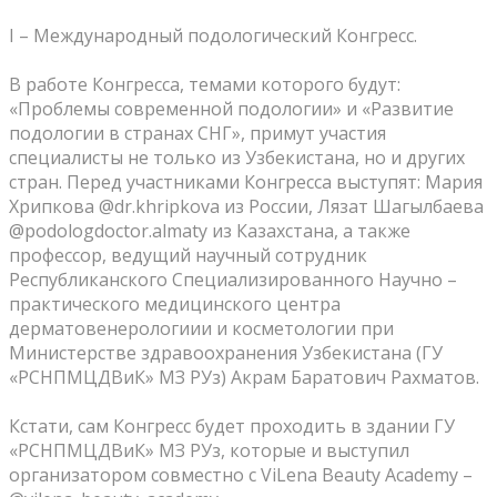
⠀
I – Международный подологический Конгресс.
⠀
В работе Конгресса, темами которого будут:
«Проблемы современной подологии» и «Развитие
подологии в странах СНГ», примут участия
специалисты не только из Узбекистана, но и других
стран. Перед участниками Конгресса выступят: Мария
Хрипкова @dr.khripkova из России, Лязат Шагылбаева
@podologdoctor.almaty из Казахстана, а также
профессор, ведущий научный сотрудник
Республиканского Специализированного Научно –
практического медицинского центра
дерматовенерологиии и косметологии при
Министерстве здравоохранения Узбекистана (ГУ
«РСНПМЦДВиК» МЗ РУз) Акрам Баратович Рахматов.
⠀
Кстати, сам Конгресс будет проходить в здании ГУ
«РСНПМЦДВиК» МЗ РУз, которые и выступил
организатором совместно с ViLena Beauty Academy –