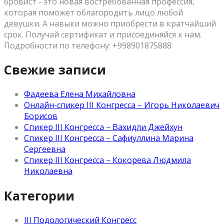
бровист - это новая востребованная профессия,
которая поможет облагородить лицо любой
девушки. А навыки можно приобрести в кратчайший
срок. Получай сертификат и присоединяйся к нам.
Подробности по телефону: +998901875888
Свежие записи
Фадеева Елена Михайловна
Онлайн-спикер III Конгресса – Игорь Николаевич
Борисов
Спикер III Конгресса – Вахидли Джейхун
Спикер III Конгресса – Сафиуллина Марина
Сергеевна
Спикер III Конгресса – Кокорева Людмила
Николаевна
Категории
III Подологический Конгресс