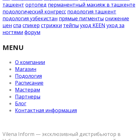
ташкент
ортопед
перманентный макияж в ташкенте
подологический конгресс
подология ташкент
подология узбекистан
прямые пигменты
снижение
цен
спа
спикер
стрижки
тейпы
уход KEEN
уход за
ногтями
форум
MENU
О компании
Магазин
Подология
Расписание
Мастерам
Партнеры
Блог
Контактная информация
Vilena Inform — эксклюзивный дистрибьютор в