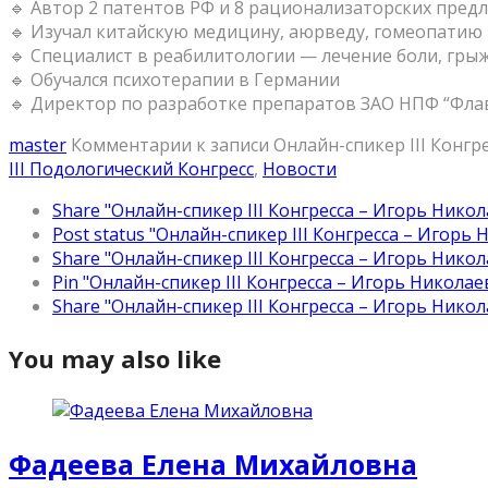
🔹 Автор 2 патентов РФ и 8 рационализаторских пред
🔹 Изучал китайскую медицину, аюрведу, гомеопатию
🔹 Специалист в реабилитологии — лечение боли, гры
🔹 Обучался психотерапии в Германии
🔹 Директор по разработке препаратов ЗАО НПФ “Фла
master
Комментарии
к записи Онлайн-спикер III Конг
III Подологический Конгресс
,
Новости
Share "Онлайн-спикер III Конгресса – Игорь Нико
Post status "Онлайн-спикер III Конгресса – Игорь
Share "Онлайн-спикер III Конгресса – Игорь Никол
Pin "Онлайн-спикер III Конгресса – Игорь Николае
Share "Онлайн-спикер III Конгресса – Игорь Никол
You may also like
Фадеева Елена Михайловна