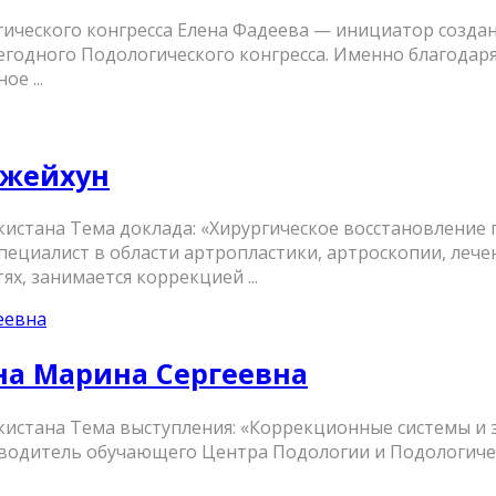
ического конгресса Елена Фадеева — инициатор создан
егодного Подологического конгресса. Именно благодар
е ...
Джейхун
кистана Тема доклада: «Хирургическое восстановление
пециалист в области артропластики, артроскопии, лече
х, занимается коррекцией ...
ина Марина Сергеевна
кистана Тема выступления: «Коррекционные системы и 
ководитель обучающего Центра Подологии и Подологич