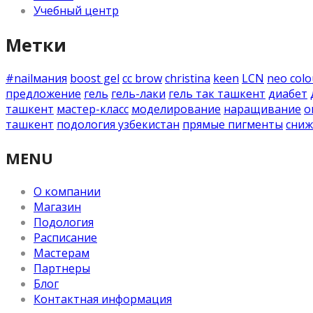
Учебный центр
Метки
#nailмания
boost gel
cc brow
christina
keen
LCN
neo colo
предложение
гель
гель-лаки
гель так ташкент
диабет
ташкент
мастер-класс
моделирование
наращивание
о
ташкент
подология узбекистан
прямые пигменты
сниж
MENU
О компании
Магазин
Подология
Расписание
Мастерам
Партнеры
Блог
Контактная информация