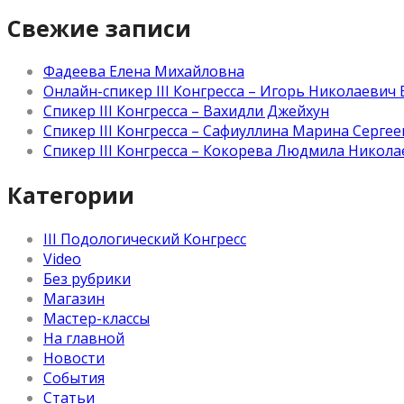
Свежие записи
Фадеева Елена Михайловна
Онлайн-спикер III Конгресса – Игорь Николаевич
Спикер III Конгресса – Вахидли Джейхун
Спикер III Конгресса – Сафиуллина Марина Серге
Спикер III Конгресса – Кокорева Людмила Никол
Категории
III Подологический Конгресс
Video
Без рубрики
Магазин
Мастер-классы
На главной
Новости
События
Статьи