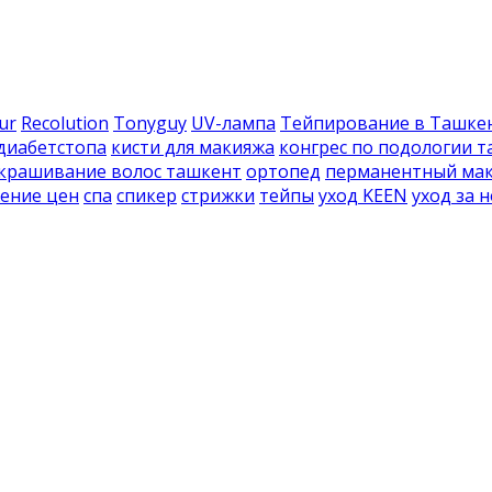
ur
Recolution
Tonyguy
UV-лампа
Тейпирование в Ташке
диабетстопа
кисти для макияжа
конгрес по подологии 
крашивание волос ташкент
ортопед
перманентный мак
ение цен
спа
спикер
стрижки
тейпы
уход KEEN
уход за 