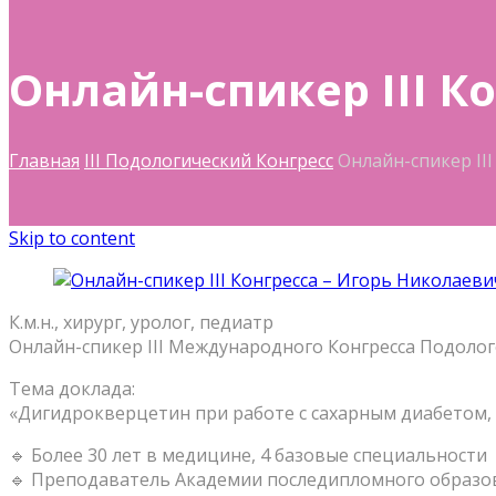
Онлайн-спикер III К
Главная
III Подологический Конгресс
Онлайн-спикер II
Skip to content
К.м.н., хирург, уролог, педиатр
Онлайн-спикер III Международного Конгресса Подолог
Тема доклада:
«Дигидрокверцетин при работе с сахарным диабетом
🔹 Более 30 лет в медицине, 4 базовые специальности
🔹 Преподаватель Академии последипломного образо