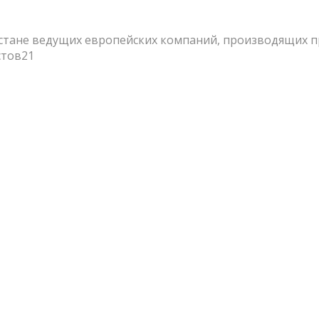
истане ведущих европейских компаний, производящих 
стов21