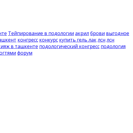
нте
Тейпирование в подологии
акрил
брови
выгодное
ташкент
конгресс
конкурс
купить гель лак
лсн
лсн
ияж в ташкенте
подологический конгресс
подология
ногтями
форум