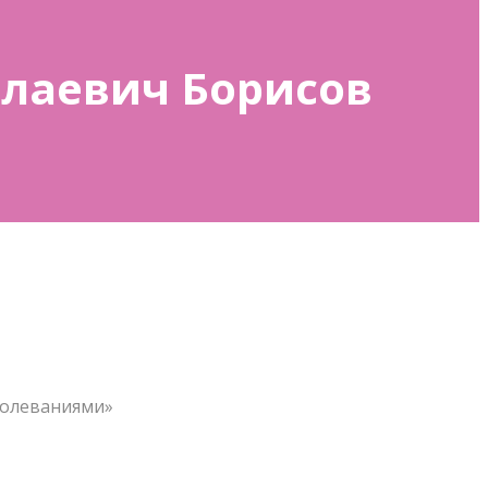
колаевич Борисов
болеваниями»