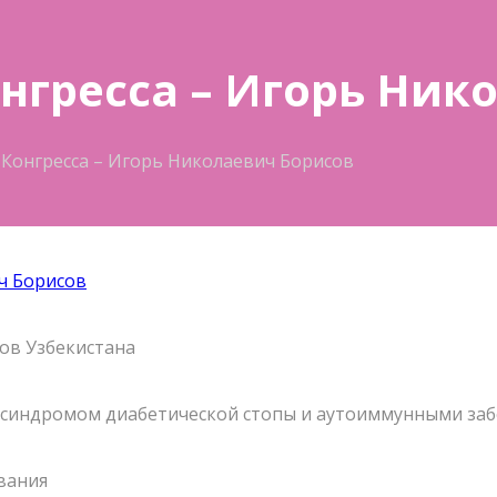
онгресса – Игорь Ни
I Конгресса – Игорь Николаевич Борисов
ов Узбекистана
, синдромом диабетической стопы и аутоиммунными за
вания