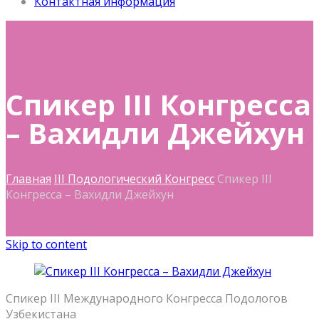
Контактная информация
Спикер III Конгресса
– Вахидли Джейхун
Главная
III Подологический Конгресс
Спикер III
Конгресса – Вахидли Джейхун
Skip to content
Спикер III Международного Конгресса Подологов
Узбекистана