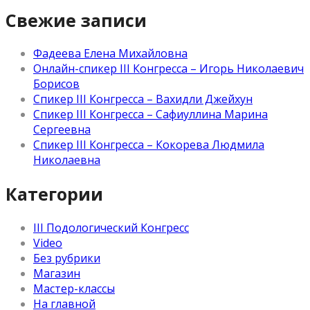
Свежие записи
Фадеева Елена Михайловна
Онлайн-спикер III Конгресса – Игорь Николаевич
Борисов
Спикер III Конгресса – Вахидли Джейхун
Спикер III Конгресса – Сафиуллина Марина
Сергеевна
Спикер III Конгресса – Кокорева Людмила
Николаевна
Категории
III Подологический Конгресс
Video
Без рубрики
Магазин
Мастер-классы
На главной