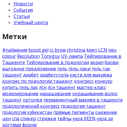
Новости
События
Статьи
Учебный центр
Метки
#nailмания
boost gel
cc brow
christina
keen
LCN
neo
colour
Recolution
Tonyguy
UV-лампа
Тейпирование в
Ташкенте
Тейпирование в подологии
акрил
брови
выгодное предложение
гель
гель-лаки
гель так
ташкент
диабет
диабетстопа
кисти для макияжа
конгрес по подологии ташкент
конгресс
конкурс
купить гель лак
лсн
лсн ташкент
мастер-класс
моделирование
наращивание
окрашивание волос
ташкент
ортопед
перманентный макияж в ташкенте
подологический конгресс
подология ташкент
подология узбекистан
прямые пигменты
снижение
цен
спа
спикер
стрижки
тейпы
уход KEEN
уход за
ногтями
форум