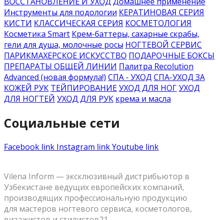
ВОССТАНОВЛЕНИЕ И УХОД
Домашнее применение
Инструменты для подологии
КЕРАТИНОВАЯ СЕРИЯ
КИСТИ
КЛАССИЧЕСКАЯ СЕРИЯ
КОСМЕТОЛОГИЯ
Косметика Smart
Крем-баттеры, сахарные скрабы,
гели для душа, молочные росы
НОГТЕВОЙ СЕРВИС
ПАРИКМАХЕРСКОЕ ИСКУССТВО
ПОДАРОЧНЫЕ БОКСЫ
ПРЕПАРАТЫ ОБЩЕЙ ЛИНИИ
Палитра Recolution
Advanced (новая формула!)
СПА - УХОД
СПА-УХОД ЗА
КОЖЕЙ РУК
ТЕЙПИРОВАНИЕ
УХОД ДЛЯ НОГ
УХОД
ДЛЯ НОГТЕЙ
УХОД ДЛЯ РУК
крема и масла
Социальные сети
Facebook link
Instagram link
Youtube link
Vilena Inform — эксклюзивный дистрибьютор в
Узбекистане ведущих европейских компаний,
производящих профессиональную продукцию
для мастеров ногтевого сервиса, косметологов,
визажистов и стилистов21