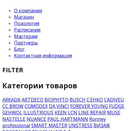
О компании
Магазин
Подология
Расписание
Мастерам
Партнеры
Блог
Контактная информация
FILTER
Категории товаров
ARKADA
ARTDECO
BIOPHYTO
BUSCH
C:EHKO
CADIVEU
CC BROW
COMODEX
DA VINCI
FOREVER YOUNG
FUDGE
GEHWOL
ILLUSTRIOUS
KEEN
LCN
LINE REPAIR
MUSE
NASTELLE
NUANCE
PAUL HARTMANN
Ronney
professional
SMART MASTER
UNSTRESS
ВИЗАЖ