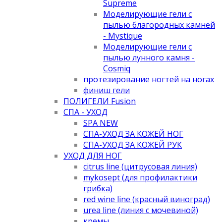
Supreme
Моделирующие гели с
пылью благородных камней
- Mystique
Моделирующие гели с
пылью лунного камня -
Cosmiq
протезирование ногтей на ногах
финиш гели
ПОЛИГЕЛИ Fusion
СПА - УХОД
SPA NEW
СПА-УХОД ЗА КОЖЕЙ НОГ
СПА-УХОД ЗА КОЖЕЙ РУК
УХОД ДЛЯ НОГ
citrus line (цитрусовая линия)
mykosept (для профилактики
грибка)
red wine line (красный виноград)
urea line (линия с мочевиной)
кремы