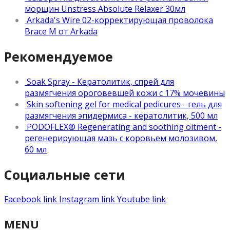
морщин Unstress Absolute Relaxer 30мл
Arkada's Wire 02-корректирующая проволока
Brace M от Arkada
Рекомендуемое
Soak Spray - Кератолитик, спрей для
размягчения ороговевшей кожи с 17% мочевины
Skin softening gel for medical pedicures - гель для
размягчения эпидермиса - кератолитик, 500 мл
PODOFLEX® Regenerating and soothing oitment -
регенерирующая мазь с коровьем молозивом,
60 мл
Социальные сети
Facebook link
Instagram link
Youtube link
MENU