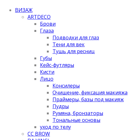
ВИЗАЖ
ARTDECO
Брови
Глаза
Подводки для глаз
Тени для век
Тушь для ресниц
Губы
Кейс-футляры
Кисти
Лицо
Консилеры
Очищение, фиксация макияжа
Праймеры, базы под макияж
Пудры
Румяна, бронзаторы
Тональные основы
уход по телу
CC BROW