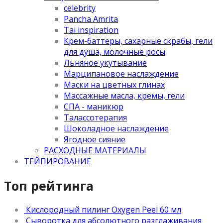
celebrity
Pancha Amrita
Tai inspiration
Крем-баттеры, сахарные скрабы, гели
для душа, молочные росы
Льняное укутывание
Марципановое наслаждение
Маски на цветных глинах
Массажные масла, кремы, гели
СПА - маникюр
Талассотерапия
Шоколадное наслаждение
Ягодное сияние
РАСХОДНЫЕ МАТЕРИАЛЫ
ТЕЙПИРОВАНИЕ
Топ рейтинга
Кислородный пилинг Oxygen Peel 60 мл
Сыворотка для абсолютного разглаживания