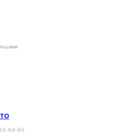
льцами.
3ТО
 -0,4 -0,5