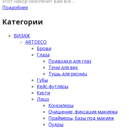
этот набор обеспечит вам всё ...
Подробнее
Категории
ВИЗАЖ
ARTDECO
Брови
Глаза
Подводки для глаз
Тени для век
Тушь для ресниц
Губы
Кейс-футляры
Кисти
Лицо
Консилеры
Очищение, фиксация макияжа
Праймеры, базы под макияж
Пудры