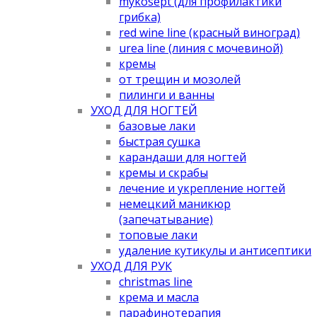
mykosept (для профилактики
грибка)
red wine line (красный виноград)
urea line (линия с мочевиной)
кремы
от трещин и мозолей
пилинги и ванны
УХОД ДЛЯ НОГТЕЙ
базовые лаки
быстрая сушка
карандаши для ногтей
кремы и скрабы
лечение и укрепление ногтей
немецкий маникюр
(запечатывание)
топовые лаки
удаление кутикулы и антисептики
УХОД ДЛЯ РУК
christmas line
крема и масла
парафинотерапия