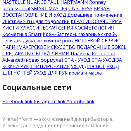
NASTELLE
NUANCE
PAUL HARTMANN
Ronney
professional
SMART MASTER
UNSTRESS
ВИЗАЖ
ВОССТАНОВЛЕНИЕ И УХОД
Домашнее применение
Инструменты для подологии
КЕРАТИНОВАЯ СЕРИЯ
КИСТИ
КЛАССИЧЕСКАЯ СЕРИЯ
КОСМЕТОЛОГИЯ
Косметика Smart
Крем-баттеры, сахарные скрабы,
гели для душа, молочные росы
НОГТЕВОЙ СЕРВИС
ПАРИКМАХЕРСКОЕ ИСКУССТВО
ПОДАРОЧНЫЕ БОКСЫ
ПРЕПАРАТЫ ОБЩЕЙ ЛИНИИ
Палитра Recolution
Advanced (новая формула!)
СПА - УХОД
СПА-УХОД ЗА
КОЖЕЙ РУК
ТЕЙПИРОВАНИЕ
УХОД ДЛЯ НОГ
УХОД
ДЛЯ НОГТЕЙ
УХОД ДЛЯ РУК
крема и масла
Социальные сети
Facebook link
Instagram link
Youtube link
Vilena Inform — эксклюзивный дистрибьютор в
Узбекистане ведущих европейских компаний,