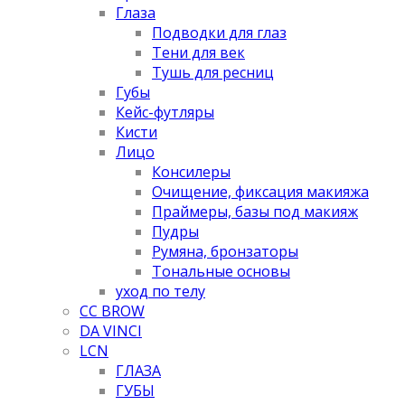
Глаза
Подводки для глаз
Тени для век
Тушь для ресниц
Губы
Кейс-футляры
Кисти
Лицо
Консилеры
Очищение, фиксация макияжа
Праймеры, базы под макияж
Пудры
Румяна, бронзаторы
Тональные основы
уход по телу
CC BROW
DA VINCI
LCN
ГЛАЗА
ГУБЫ