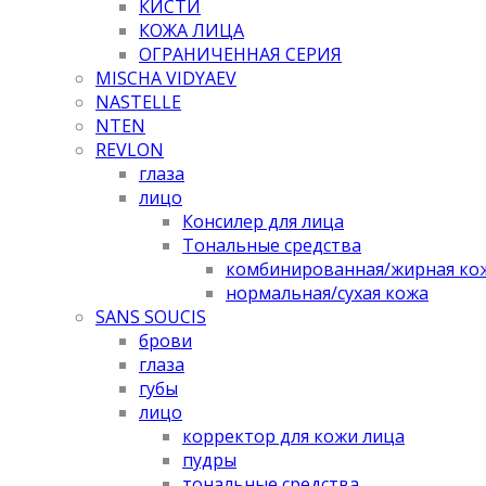
КИСТИ
КОЖА ЛИЦА
ОГРАНИЧЕННАЯ СЕРИЯ
MISCHA VIDYAEV
NASTELLE
NTEN
REVLON
глаза
лицо
Консилер для лица
Тональные средства
комбинированная/жирная ко
нормальная/cухая кожа
SANS SOUCIS
брови
глаза
губы
лицо
корректор для кожи лица
пудры
тональные средства