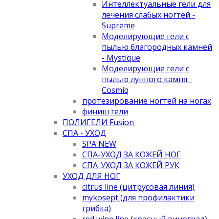
Интеллектуальные гели для
лечения слабых ногтей -
Supreme
Моделирующие гели с
пылью благородных камней
- Mystique
Моделирующие гели с
пылью лунного камня -
Cosmiq
протезирование ногтей на ногах
финиш гели
ПОЛИГЕЛИ Fusion
СПА - УХОД
SPA NEW
СПА-УХОД ЗА КОЖЕЙ НОГ
СПА-УХОД ЗА КОЖЕЙ РУК
УХОД ДЛЯ НОГ
citrus line (цитрусовая линия)
mykosept (для профилактики
грибка)
red wine line (красный виноград)