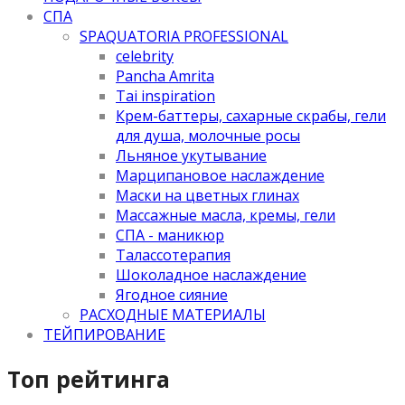
СПА
SPAQUATORIA PROFESSIONAL
celebrity
Pancha Amrita
Tai inspiration
Крем-баттеры, сахарные скрабы, гели
для душа, молочные росы
Льняное укутывание
Марципановое наслаждение
Маски на цветных глинах
Массажные масла, кремы, гели
СПА - маникюр
Талассотерапия
Шоколадное наслаждение
Ягодное сияние
РАСХОДНЫЕ МАТЕРИАЛЫ
ТЕЙПИРОВАНИЕ
Топ рейтинга