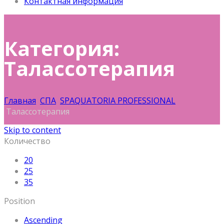
Контактная информация
Категория:
Талассотерапия
Главная
СПА
SPAQUATORIA PROFESSIONAL
Талассотерапия
Skip to content
Количество
20
25
35
Position
Ascending