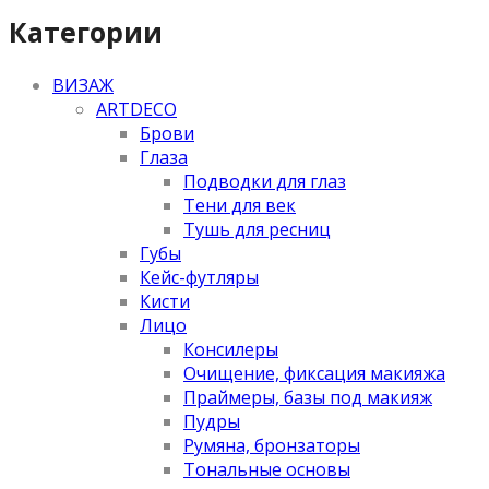
Категории
ВИЗАЖ
ARTDECO
Брови
Глаза
Подводки для глаз
Тени для век
Тушь для ресниц
Губы
Кейс-футляры
Кисти
Лицо
Консилеры
Очищение, фиксация макияжа
Праймеры, базы под макияж
Пудры
Румяна, бронзаторы
Тональные основы