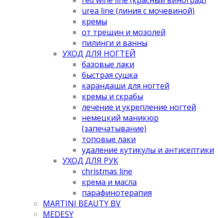
urea line (линия с мочевиной)
кремы
от трещин и мозолей
пилинги и ванны
УХОД ДЛЯ НОГТЕЙ
базовые лаки
быстрая сушка
карандаши для ногтей
кремы и скрабы
лечение и укрепление ногтей
немецкий маникюр
(запечатывание)
топовые лаки
удаление кутикулы и антисептики
УХОД ДЛЯ РУК
christmas line
крема и масла
парафинотерапия
MARTINI BEAUTY BV
MEDESY