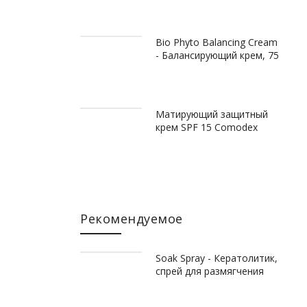
Bio Phyto Balancing Cream
- Балансирующий крем, 75
мл
Матирующий защитный
крем SPF 15 Comodex
Mattify & Protect Cream
SPF 15, 75 мл
Рекомендуемое
Soak Spray - Кератолитик,
спрей для размягчения
ороговевшей кожи с 17%
мочевины