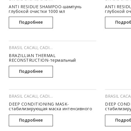
ANTI RESIDUE SHAMPOO-шампунь
ANTI RESID
глубокой очистки 1000 мл
глубокой оч
Подробнее
Подроб
BRASIL CACAU
,
CADIVEU
,
ПАРИКМАХЕРСКОЕ ИСКУССТВО
,
П
BRAZILLIAN THERMAL
RECONSTRUCTION-термальный
реконструктор 300 мл
Подробнее
BRASIL CACAU
,
CADIVEU
,
ПАРИКМАХЕРСКОЕ ИСКУССТВО
BRASIL CAC
,
П
DEEP CONDITIONING MASK-
DEEP COND
стабилизирующая маска интенсивного
стабилизир
питания 1000 мл
питания 300
Подробнее
Подроб