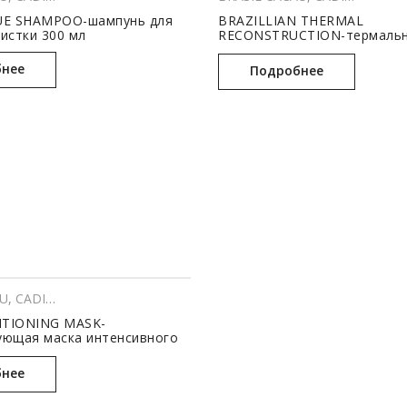
UE SHAMPOO-шампунь для
BRAZILLIAN THERMAL
истки 300 мл
RECONSTRUCTION-термаль
реконструктор 1000 мл
нее
Подробнее
рофессиональный уход
AU
рофессиональный уход
,
CADIVEU
,
ПАРИКМАХЕРСКОЕ ИСКУССТВО
,
Профессиональный
ITIONING MASK-
ующая маска интенсивного
 мл
нее