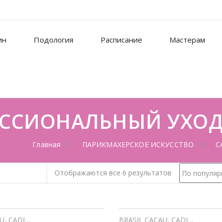
ин
Подология
Расписание
Мастерам
ЕССИОНАЛЬНЫЙ УХО
Главная
ПАРИКМАХЕРСКОЕ ИСКУССТВО
C
Отображаются все 6 результатов
AU
,
CADIVEU
,
ПАРИКМАХЕРСКОЕ ИСКУССТВО
BRASIL CACAU
,
Профессиональный
,
CADIVEU
,
ПАР