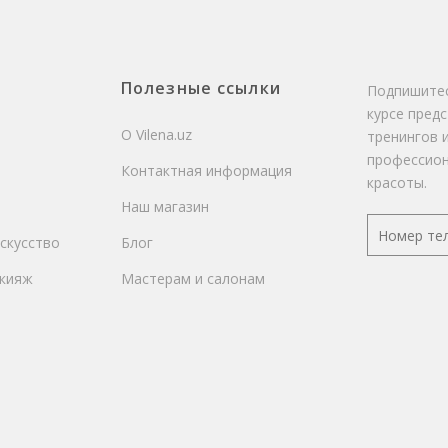
Полезные ссылки
Подпишитес
курсе пред
О Vilena.uz
тренингов 
профессион
Контактная информация
красоты.
Наш магазин
скусство
Блог
кияж
Мастерам и салонам