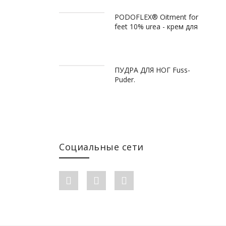
PODOFLEX® Oitment for
feet 10% urea - крем для
ног с 10% мочевиной, 500
мл
ПУДРА ДЛЯ НОГ Fuss-
Puder.
Социальные сети
Facebook link
Instagram link
Youtube link