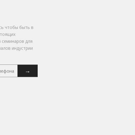
ь чтобы быть в
стоящих
и семинаров для
алов индустрии