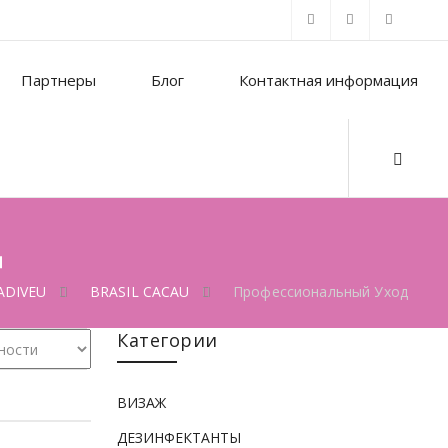
Партнеры
Блог
Контактная информация
Д
ADIVEU
BRASIL CACAU
Профессиональный Уход
Категории
ВИЗАЖ
ДЕЗИНФЕКТАНТЫ
 уход
ИКМАХЕРСКОЕ ИСКУССТВО
,
Профессиональный уход