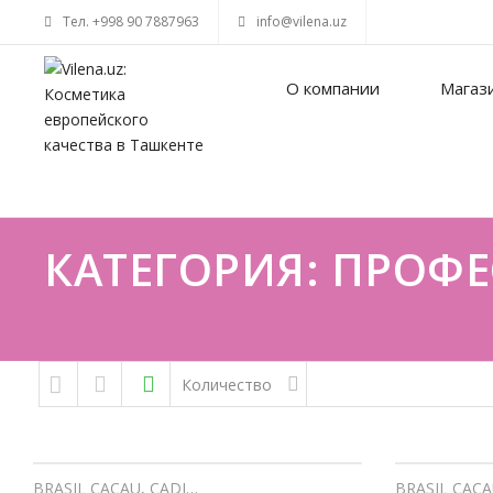
Тел. +998 90 7887963
info@vilena.uz
О компании
Магаз
КАТЕГОРИЯ: ПРОФ
Skip to content
Количество
BRASIL CACAU
,
CADIVEU
,
Профессиональный уход
BRASIL CAC