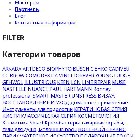
Мастерам
Партнеры
Блог
Контактная информация
FILTER
Категории товаров
ARKADA
ARTDECO
BIOPHYTO
BUSCH
C:EHKO
CADIVEU
CC BROW
COMODEX
DA VINCI
FOREVER YOUNG
FUDGE
GEHWOL
ILLUSTRIOUS
KEEN
LCN
LINE REPAIR
MUSE
NASTELLE
NUANCE
PAUL HARTMANN
Ronney
professional
SMART MASTER
UNSTRESS
ВИЗАЖ
ВОССТАНОВЛЕНИЕ И УХОД
Домашнее применение
Инструменты для подологии
КЕРАТИНОВАЯ СЕРИЯ
КИСТИ
КЛАССИЧЕСКАЯ СЕРИЯ
КОСМЕТОЛОГИЯ
Косметика Smart
Крем-баттеры, сахарные скрабы,
гели для душа, молочные росы
НОГТЕВОЙ СЕРВИС
ПАРИКМАХЕРСКОЕ ИСКУССТВО
ПОДАРОЧНЫЕ БОКСЫ