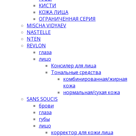
КИСТИ
КОЖА ЛИЦА
ОГРАНИЧЕННАЯ СЕРИЯ
MISCHA VIDYAEV
NASTELLE
NTEN
REVLON
глаза
лицо
Консилер для лица
Тональные средства
комбинированная/жирная
кожа
нормальная/cухая кожа
SANS SOUCIS
брови
глаза
губы
лицо
корректор для кожи лица