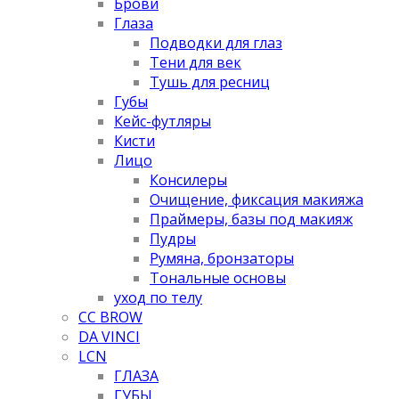
Брови
Глаза
Подводки для глаз
Тени для век
Тушь для ресниц
Губы
Кейс-футляры
Кисти
Лицо
Консилеры
Очищение, фиксация макияжа
Праймеры, базы под макияж
Пудры
Румяна, бронзаторы
Тональные основы
уход по телу
CC BROW
DA VINCI
LCN
ГЛАЗА
ГУБЫ