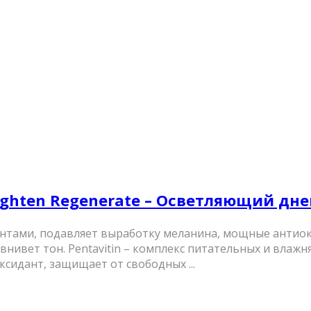
Brighten Regenerate – Осветляющий дне
тами, подавляет выработку меланина, мощные антио
авнивет тон. Pentavitin – комплекс питательных и вла
сидант, защищает от свободных ...