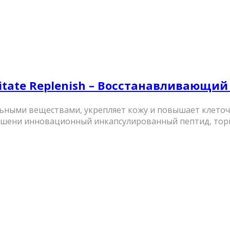
ilitate Replenish – Восстанавливающи
ыми веществами, укрепляет кожу и повышает клеточную
мишени инновационный инкапсулированный пептид, тор