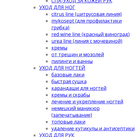
СПА-УХОД ЗА КОЖЕЙ РУК
УХОД ДЛЯ НОГ
citrus line (цитрусовая линия)
mykosept (для профилактики
грибка)
red wine line (красный виноград)
urea line (линия с мочевиной)
кремы
от трещин и мозолей
пилинги и ванны
УХОД ДЛЯ НОГТЕЙ
базовые лаки
быстрая сушка
карандаши для ногтей
кремы и скрабы
лечение и укрепление ногтей
немецкий маникюр
(запечатывание)
топовые лаки
удаление кутикулы и антисептики
УХОД ДЛЯ РУК