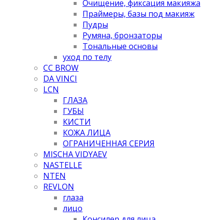
Очищение, фиксация макияжа
Праймеры, базы под макияж
Пудры
Румяна, бронзаторы
Тональные основы
уход по телу
CC BROW
DA VINCI
LCN
ГЛАЗА
ГУБЫ
КИСТИ
КОЖА ЛИЦА
ОГРАНИЧЕННАЯ СЕРИЯ
MISCHA VIDYAEV
NASTELLE
NTEN
REVLON
глаза
лицо
Консилер для лица