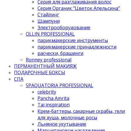
Серия для разглаживания волос
Серия Органик "Цветок Апельсина"
Стайлинг
Шампуни
Электрооборудование
OLLIN PROFESSIONAL
парикмахерские инструменты
парикмахерские принадлежности
расчески, брашинги
Ronney professional
ПЕРМАНЕНТНЫЙ МАКИЯЖ
ПОДАРОЧНЫЕ БОКСЫ
СПА
SPAQUATORIA PROFESSIONAL
celebrity
Pancha Amrita
Tai inspiration
Крем-баттеры, сахарные скрабы, гели
для душа, молочные росы
Льняное укутывание
Марципановое наслаждение