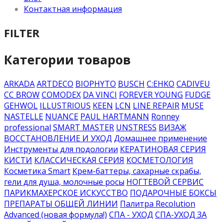
Контактная информация
FILTER
Категории товаров
ARKADA
ARTDECO
BIOPHYTO
BUSCH
C:EHKO
CADIVEU
CC BROW
COMODEX
DA VINCI
FOREVER YOUNG
FUDGE
GEHWOL
ILLUSTRIOUS
KEEN
LCN
LINE REPAIR
MUSE
NASTELLE
NUANCE
PAUL HARTMANN
Ronney
professional
SMART MASTER
UNSTRESS
ВИЗАЖ
ВОССТАНОВЛЕНИЕ И УХОД
Домашнее применение
Инструменты для подологии
КЕРАТИНОВАЯ СЕРИЯ
КИСТИ
КЛАССИЧЕСКАЯ СЕРИЯ
КОСМЕТОЛОГИЯ
Косметика Smart
Крем-баттеры, сахарные скрабы,
гели для душа, молочные росы
НОГТЕВОЙ СЕРВИС
ПАРИКМАХЕРСКОЕ ИСКУССТВО
ПОДАРОЧНЫЕ БОКСЫ
ПРЕПАРАТЫ ОБЩЕЙ ЛИНИИ
Палитра Recolution
Advanced (новая формула!)
СПА - УХОД
СПА-УХОД ЗА