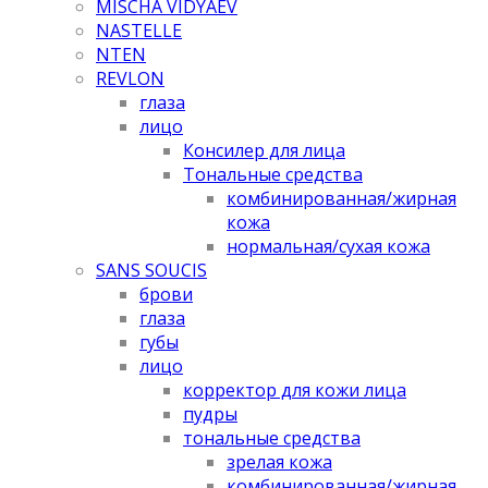
MISCHA VIDYAEV
NASTELLE
NTEN
REVLON
глаза
лицо
Консилер для лица
Тональные средства
комбинированная/жирная
кожа
нормальная/cухая кожа
SANS SOUCIS
брови
глаза
губы
лицо
корректор для кожи лица
пудры
тональные средства
зрелая кожа
комбинированная/жирная