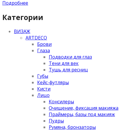
Подробнее
Категории
ВИЗАЖ
ARTDECO
Брови
Глаза
Подводки для глаз
Тени для век
Тушь для ресниц
Губы
Кейс-футляры
Кисти
Лицо
Консилеры
Очищение, фиксация макияжа
Праймеры, базы под макияж
Пудры
Румяна, бронзаторы