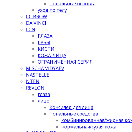
Тональные основы
уход по телу
CC BROW
DA VINCI
LCN
ГЛАЗА
ГУБЫ
КИСТИ
КОЖА ЛИЦА
ОГРАНИЧЕННАЯ СЕРИЯ
MISCHA VIDYAEV
NASTELLE
NTEN
REVLON
глаза
лицо
Консилер для лица
Тональные средства
комбинированная/жирная ко
нормальная/cухая кожа