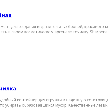
йная
ент для создания выразительных бровей, красивого ко
ть в своем косметическом арсенале точилку. Sharpener 
очилка
добный контейнер для стружки и надежную конструкцию
то убирать образовавшийся мусор. Качественные лезвия 