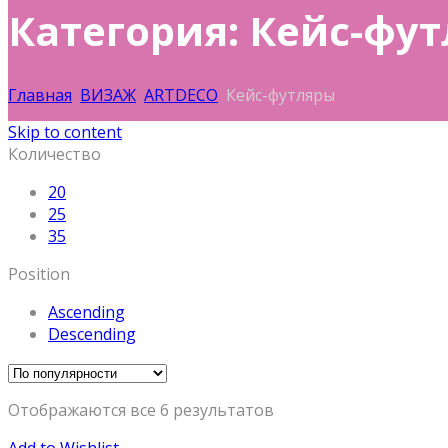
Категория: Кейс-фу
Главная
ВИЗАЖ
ARTDECO
Кейс-футляры
Skip to content
Количество
20
25
35
Position
Ascending
Descending
Отображаются все 6 результатов