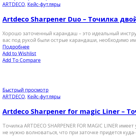
ARTDECO
,
Кейс-футляры
Artdeco Sharpener Duo – Точилка дво
Хорошо заточенный карандаш – это идеальный инструм
вас под рукой были острые карандаши, необходимо име
Подробнее
Add to Wishlist
Add To Compare
Быстрый просмотр
ARTDECO
,
Кейс-футляры
Artdeco Sharpener for magic Liner – Т
Точилка ARTDECO SHARPENER FOR MAGIC LINER имеет у
не нужно волноваться, что при заточке придется куда-