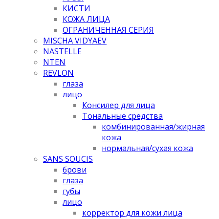
КИСТИ
КОЖА ЛИЦА
ОГРАНИЧЕННАЯ СЕРИЯ
MISCHA VIDYAEV
NASTELLE
NTEN
REVLON
глаза
лицо
Консилер для лица
Тональные средства
комбинированная/жирная
кожа
нормальная/cухая кожа
SANS SOUCIS
брови
глаза
губы
лицо
корректор для кожи лица