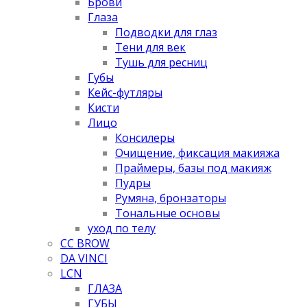
Брови
Глаза
Подводки для глаз
Тени для век
Тушь для ресниц
Губы
Кейс-футляры
Кисти
Лицо
Консилеры
Очищение, фиксация макияжа
Праймеры, базы под макияж
Пудры
Румяна, бронзаторы
Тональные основы
уход по телу
CC BROW
DA VINCI
LCN
ГЛАЗА
ГУБЫ