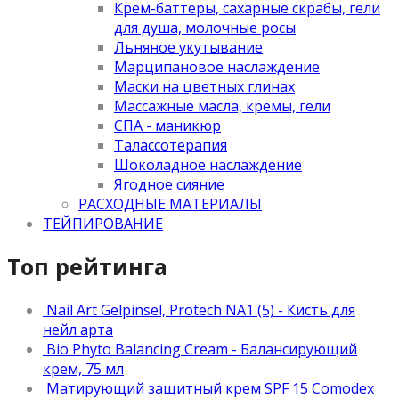
Крем-баттеры, сахарные скрабы, гели
для душа, молочные росы
Льняное укутывание
Марципановое наслаждение
Маски на цветных глинах
Массажные масла, кремы, гели
СПА - маникюр
Талассотерапия
Шоколадное наслаждение
Ягодное сияние
РАСХОДНЫЕ МАТЕРИАЛЫ
ТЕЙПИРОВАНИЕ
Топ рейтинга
Nail Art Gelpinsel, Protech NA1 (5) - Кисть для
нейл арта
Bio Phyto Balancing Cream - Балансирующий
крем, 75 мл
Матирующий защитный крем SPF 15 Comodex