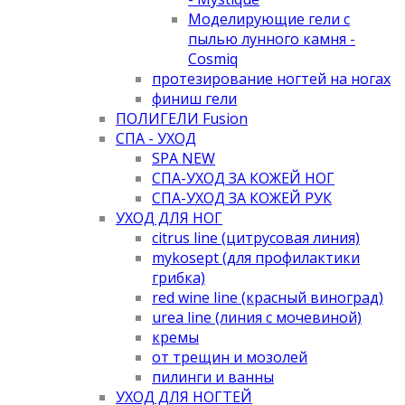
Моделирующие гели с
пылью лунного камня -
Cosmiq
протезирование ногтей на ногах
финиш гели
ПОЛИГЕЛИ Fusion
СПА - УХОД
SPA NEW
СПА-УХОД ЗА КОЖЕЙ НОГ
СПА-УХОД ЗА КОЖЕЙ РУК
УХОД ДЛЯ НОГ
citrus line (цитрусовая линия)
mykosept (для профилактики
грибка)
red wine line (красный виноград)
urea line (линия с мочевиной)
кремы
от трещин и мозолей
пилинги и ванны
УХОД ДЛЯ НОГТЕЙ