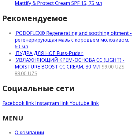
Mattify & Protect Cream SPF 15, 75 мл
Рекомендуемое
PODOFLEX® Regenerating and soothing oitment -
регенерирующая мазь с коровьем молозивом,
60 мл
ПУДРА ДЛЯ НОГ Fuss-Puder.
УВЛАЖНЯЮЩИЙ КРЕМ-ОСНОВА CC (LIGHT) -
MOISTURE BOOST CC CREAM, 30 МЛ
99.00
UZS
88.00
UZS
Социальные сети
Facebook link
Instagram link
Youtube link
MENU
О компании