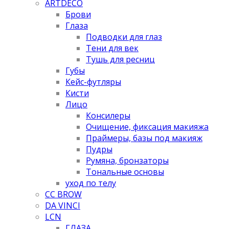
ARTDECO
Брови
Глаза
Подводки для глаз
Тени для век
Тушь для ресниц
Губы
Кейс-футляры
Кисти
Лицо
Консилеры
Очищение, фиксация макияжа
Праймеры, базы под макияж
Пудры
Румяна, бронзаторы
Тональные основы
уход по телу
CC BROW
DA VINCI
LCN
ГЛАЗА