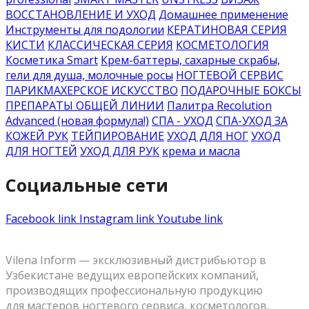
ВОССТАНОВЛЕНИЕ И УХОД
Домашнее применение
Инструменты для подологии
КЕРАТИНОВАЯ СЕРИЯ
КИСТИ
КЛАССИЧЕСКАЯ СЕРИЯ
КОСМЕТОЛОГИЯ
Косметика Smart
Крем-баттеры, сахарные скрабы,
гели для душа, молочные росы
НОГТЕВОЙ СЕРВИС
ПАРИКМАХЕРСКОЕ ИСКУССТВО
ПОДАРОЧНЫЕ БОКСЫ
ПРЕПАРАТЫ ОБЩЕЙ ЛИНИИ
Палитра Recolution
Advanced (новая формула!)
СПА - УХОД
СПА-УХОД ЗА
КОЖЕЙ РУК
ТЕЙПИРОВАНИЕ
УХОД ДЛЯ НОГ
УХОД
ДЛЯ НОГТЕЙ
УХОД ДЛЯ РУК
крема и масла
Социальные сети
Facebook link
Instagram link
Youtube link
Vilena Inform — эксклюзивный дистрибьютор в
Узбекистане ведущих европейских компаний,
производящих профессиональную продукцию
для мастеров ногтевого сервиса, косметологов,