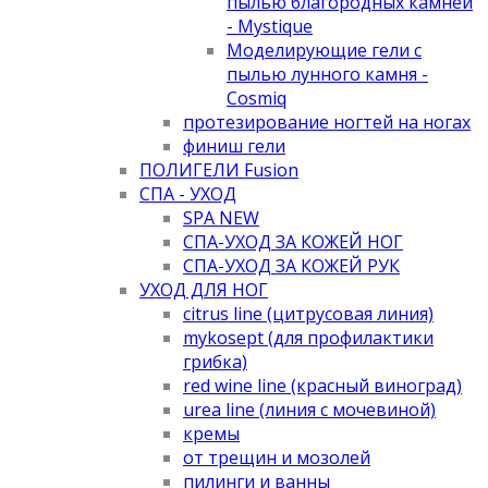
пылью благородных камней
- Mystique
Моделирующие гели с
пылью лунного камня -
Cosmiq
протезирование ногтей на ногах
финиш гели
ПОЛИГЕЛИ Fusion
СПА - УХОД
SPA NEW
СПА-УХОД ЗА КОЖЕЙ НОГ
СПА-УХОД ЗА КОЖЕЙ РУК
УХОД ДЛЯ НОГ
citrus line (цитрусовая линия)
mykosept (для профилактики
грибка)
red wine line (красный виноград)
urea line (линия с мочевиной)
кремы
от трещин и мозолей
пилинги и ванны