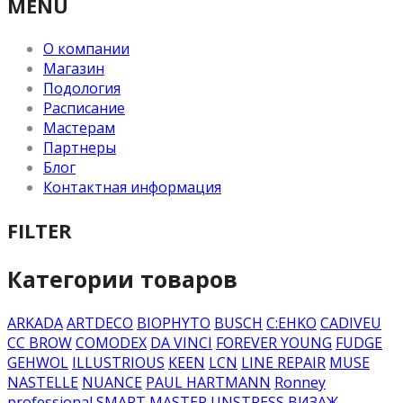
MENU
О компании
Магазин
Подология
Расписание
Мастерам
Партнеры
Блог
Контактная информация
FILTER
Категории товаров
ARKADA
ARTDECO
BIOPHYTO
BUSCH
C:EHKO
CADIVEU
CC BROW
COMODEX
DA VINCI
FOREVER YOUNG
FUDGE
GEHWOL
ILLUSTRIOUS
KEEN
LCN
LINE REPAIR
MUSE
NASTELLE
NUANCE
PAUL HARTMANN
Ronney
professional
SMART MASTER
UNSTRESS
ВИЗАЖ