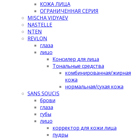
КОЖА ЛИЦА
ОГРАНИЧЕННАЯ СЕРИЯ
MISCHA VIDYAEV
NASTELLE
NTEN
REVLON
глаза
лицо
Консилер для лица
Тональные средства
комбинированная/жирная
кожа
нормальная/cухая кожа
SANS SOUCIS
брови
глаза
губы
лицо
корректор для кожи лица
пудры