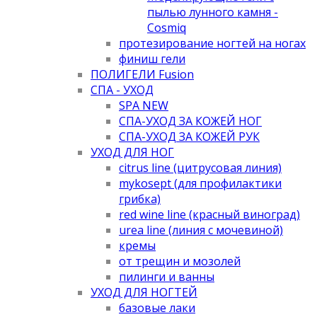
пылью лунного камня -
Cosmiq
протезирование ногтей на ногах
финиш гели
ПОЛИГЕЛИ Fusion
СПА - УХОД
SPA NEW
СПА-УХОД ЗА КОЖЕЙ НОГ
СПА-УХОД ЗА КОЖЕЙ РУК
УХОД ДЛЯ НОГ
citrus line (цитрусовая линия)
mykosept (для профилактики
грибка)
red wine line (красный виноград)
urea line (линия с мочевиной)
кремы
от трещин и мозолей
пилинги и ванны
УХОД ДЛЯ НОГТЕЙ
базовые лаки