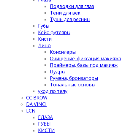
Подводки для глаз
Тени для век
Тушь для ресниц
Губы
Кейс-футляры
Кисти
Лицо
Консилеры
Очищение, фиксация макияжа
Праймеры, базы под макияж
Пудры
Румяна, бронзаторы
Тональные основы
уход по телу
CC BROW
DA VINCI
LCN
ГЛАЗА
ГУБЫ
КИСТИ