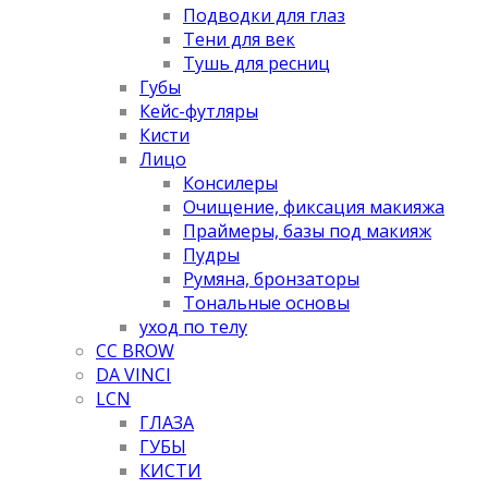
Подводки для глаз
Тени для век
Тушь для ресниц
Губы
Кейс-футляры
Кисти
Лицо
Консилеры
Очищение, фиксация макияжа
Праймеры, базы под макияж
Пудры
Румяна, бронзаторы
Тональные основы
уход по телу
CC BROW
DA VINCI
LCN
ГЛАЗА
ГУБЫ
КИСТИ