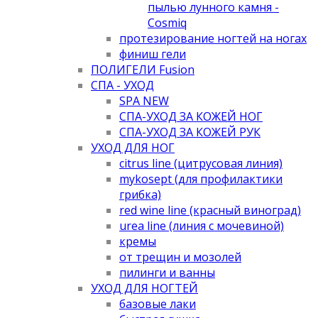
пылью лунного камня -
Cosmiq
протезирование ногтей на ногах
финиш гели
ПОЛИГЕЛИ Fusion
СПА - УХОД
SPA NEW
СПА-УХОД ЗА КОЖЕЙ НОГ
СПА-УХОД ЗА КОЖЕЙ РУК
УХОД ДЛЯ НОГ
citrus line (цитрусовая линия)
mykosept (для профилактики
грибка)
red wine line (красный виноград)
urea line (линия с мочевиной)
кремы
от трещин и мозолей
пилинги и ванны
УХОД ДЛЯ НОГТЕЙ
базовые лаки