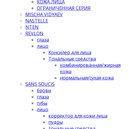
КОЖА ЛИЦА
ОГРАНИЧЕННАЯ СЕРИЯ
MISCHA VIDYAEV
NASTELLE
NTEN
REVLON
глаза
лицо
Консилер для лица
Тональные средства
комбинированная/жирная
кожа
нормальная/cухая кожа
SANS SOUCIS
брови
глаза
губы
лицо
корректор для кожи лица
пудры
тональные средства