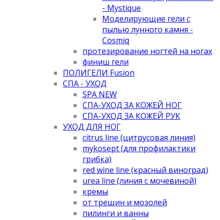
- Mystique
Моделирующие гели с
пылью лунного камня -
Cosmiq
протезирование ногтей на ногах
финиш гели
ПОЛИГЕЛИ Fusion
СПА - УХОД
SPA NEW
СПА-УХОД ЗА КОЖЕЙ НОГ
СПА-УХОД ЗА КОЖЕЙ РУК
УХОД ДЛЯ НОГ
citrus line (цитрусовая линия)
mykosept (для профилактики
грибка)
red wine line (красный виноград)
urea line (линия с мочевиной)
кремы
от трещин и мозолей
пилинги и ванны