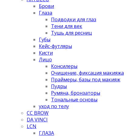
Брови
Глаза
Подводки для глаз
Тени для век
Тушь для ресниц
Губы
Кейс-футляры
Кисти
Лицо
Консилеры
Очищение, фиксация макияжа
Праймеры, базы под макияж
Пудры
Румяна, бронзаторы
Тональные основы
уход по телу
CC BROW
DA VINCI
LCN
ГЛАЗА