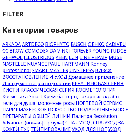
FILTER
Категории товаров
ARKADA
ARTDECO
BIOPHYTO
BUSCH
C:EHKO
CADIVEU
CC BROW
COMODEX
DA VINCI
FOREVER YOUNG
FUDGE
GEHWOL
ILLUSTRIOUS
KEEN
LCN
LINE REPAIR
MUSE
NASTELLE
NUANCE
PAUL HARTMANN
Ronney
professional
SMART MASTER
UNSTRESS
ВИЗАЖ
ВОССТАНОВЛЕНИЕ И УХОД
Домашнее применение
Инструменты для подологии
КЕРАТИНОВАЯ СЕРИЯ
КИСТИ
КЛАССИЧЕСКАЯ СЕРИЯ
КОСМЕТОЛОГИЯ
Косметика Smart
Крем-баттеры, сахарные скрабы,
гели для душа, молочные росы
НОГТЕВОЙ СЕРВИС
ПАРИКМАХЕРСКОЕ ИСКУССТВО
ПОДАРОЧНЫЕ БОКСЫ
ПРЕПАРАТЫ ОБЩЕЙ ЛИНИИ
Палитра Recolution
Advanced (новая формула!)
СПА - УХОД
СПА-УХОД ЗА
КОЖЕЙ РУК
ТЕЙПИРОВАНИЕ
УХОД ДЛЯ НОГ
УХОД