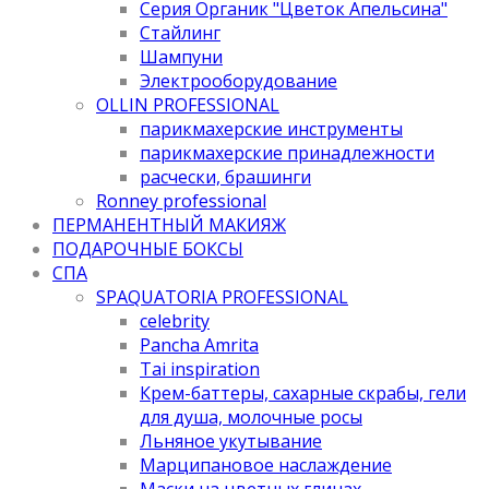
Серия Органик "Цветок Апельсина"
Стайлинг
Шампуни
Электрооборудование
OLLIN PROFESSIONAL
парикмахерские инструменты
парикмахерские принадлежности
расчески, брашинги
Ronney professional
ПЕРМАНЕНТНЫЙ МАКИЯЖ
ПОДАРОЧНЫЕ БОКСЫ
СПА
SPAQUATORIA PROFESSIONAL
celebrity
Pancha Amrita
Tai inspiration
Крем-баттеры, сахарные скрабы, гели
для душа, молочные росы
Льняное укутывание
Марципановое наслаждение
Маски на цветных глинах