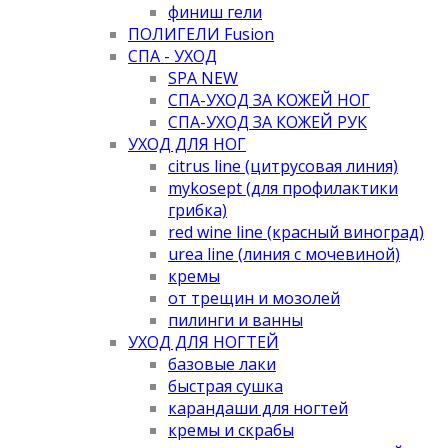
финиш гели
ПОЛИГЕЛИ Fusion
СПА - УХОД
SPA NEW
СПА-УХОД ЗА КОЖЕЙ НОГ
СПА-УХОД ЗА КОЖЕЙ РУК
УХОД ДЛЯ НОГ
citrus line (цитрусовая линия)
mykosept (для профилактики
грибка)
red wine line (красный виноград)
urea line (линия с мочевиной)
кремы
от трещин и мозолей
пилинги и ванны
УХОД ДЛЯ НОГТЕЙ
базовые лаки
быстрая сушка
карандаши для ногтей
кремы и скрабы