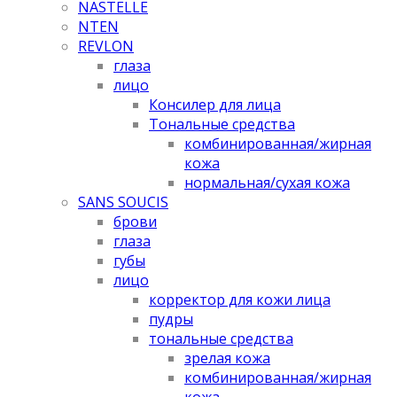
NASTELLE
NTEN
REVLON
глаза
лицо
Консилер для лица
Тональные средства
комбинированная/жирная
кожа
нормальная/cухая кожа
SANS SOUCIS
брови
глаза
губы
лицо
корректор для кожи лица
пудры
тональные средства
зрелая кожа
комбинированная/жирная
кожа