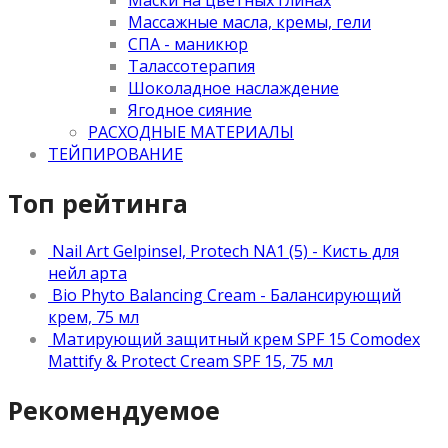
Массажные масла, кремы, гели
СПА - маникюр
Талассотерапия
Шоколадное наслаждение
Ягодное сияние
РАСХОДНЫЕ МАТЕРИАЛЫ
ТЕЙПИРОВАНИЕ
Топ рейтинга
Nail Art Gelpinsel, Protech NA1 (5) - Кисть для
нейл арта
Bio Phyto Balancing Cream - Балансирующий
крем, 75 мл
Матирующий защитный крем SPF 15 Comodex
Mattify & Protect Cream SPF 15, 75 мл
Рекомендуемое