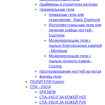
праймеры и усилители адгезии
премиальные гели
Алмазные гели для
укрепления - Black Diamond
Интеллектуальные гели для
лечения слабых ногтей -
Supreme
Моделирующие гели с
пылью благородных камней
- Mystique
Моделирующие гели с
пылью лунного камня -
Cosmiq
протезирование ногтей на ногах
финиш гели
ПОЛИГЕЛИ Fusion
СПА - УХОД
SPA NEW
СПА-УХОД ЗА КОЖЕЙ НОГ
СПА-УХОД ЗА КОЖЕЙ РУК