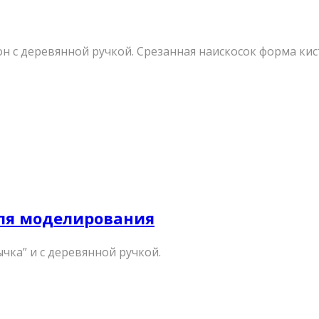
он с деревянной ручкой. Срезанная наискосок форма ки
 для моделирования
чка” и с деревянной ручкой.