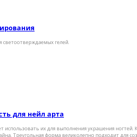
елирования
я светоотверждаемых гелей.
Кисть для нейл арта
т использовать их для выполнения украшения ногтей. К
йна. Треугольная форма великолепно подходит для созд