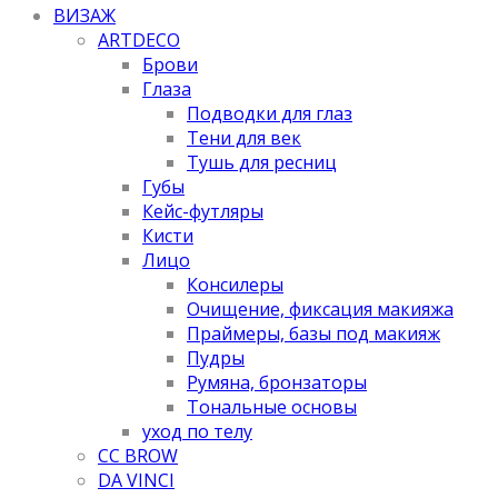
ВИЗАЖ
ARTDECO
Брови
Глаза
Подводки для глаз
Тени для век
Тушь для ресниц
Губы
Кейс-футляры
Кисти
Лицо
Консилеры
Очищение, фиксация макияжа
Праймеры, базы под макияж
Пудры
Румяна, бронзаторы
Тональные основы
уход по телу
CC BROW
DA VINCI