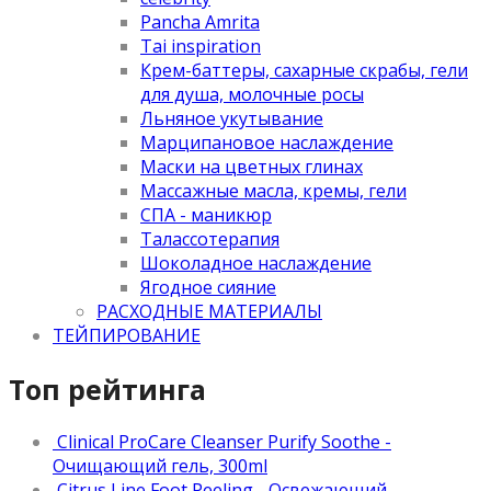
Pancha Amrita
Tai inspiration
Крем-баттеры, сахарные скрабы, гели
для душа, молочные росы
Льняное укутывание
Марципановое наслаждение
Маски на цветных глинах
Массажные масла, кремы, гели
СПА - маникюр
Талассотерапия
Шоколадное наслаждение
Ягодное сияние
РАСХОДНЫЕ МАТЕРИАЛЫ
ТЕЙПИРОВАНИЕ
Топ рейтинга
Clinical ProCare Cleanser Purify Soothe -
Очищающий гель, 300ml
Citrus Line Foot Peeling - Освежающий