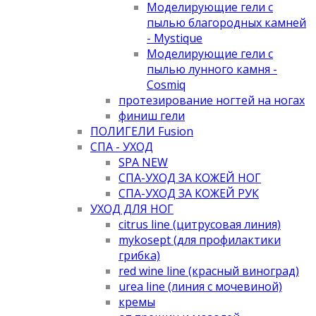
Моделирующие гели с
пылью благородных камней
- Mystique
Моделирующие гели с
пылью лунного камня -
Cosmiq
протезирование ногтей на ногах
финиш гели
ПОЛИГЕЛИ Fusion
СПА - УХОД
SPA NEW
СПА-УХОД ЗА КОЖЕЙ НОГ
СПА-УХОД ЗА КОЖЕЙ РУК
УХОД ДЛЯ НОГ
citrus line (цитрусовая линия)
mykosept (для профилактики
грибка)
red wine line (красный виноград)
urea line (линия с мочевиной)
кремы