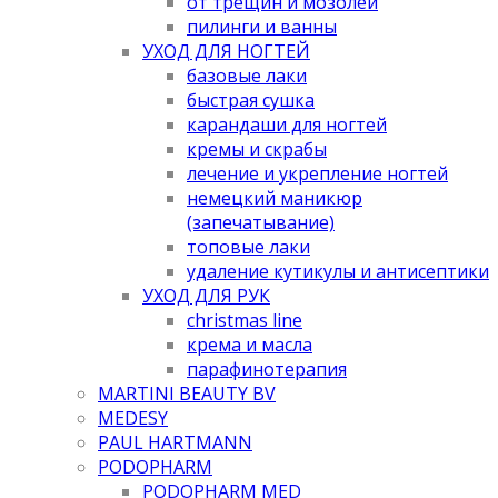
от трещин и мозолей
пилинги и ванны
УХОД ДЛЯ НОГТЕЙ
базовые лаки
быстрая сушка
карандаши для ногтей
кремы и скрабы
лечение и укрепление ногтей
немецкий маникюр
(запечатывание)
топовые лаки
удаление кутикулы и антисептики
УХОД ДЛЯ РУК
christmas line
крема и масла
парафинотерапия
MARTINI BEAUTY BV
MEDESY
PAUL HARTMANN
PODOPHARM
PODOPHARM MED