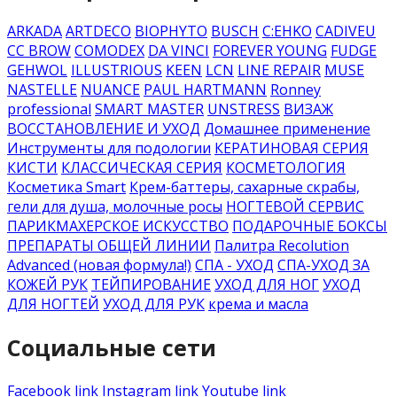
ARKADA
ARTDECO
BIOPHYTO
BUSCH
C:EHKO
CADIVEU
CC BROW
COMODEX
DA VINCI
FOREVER YOUNG
FUDGE
GEHWOL
ILLUSTRIOUS
KEEN
LCN
LINE REPAIR
MUSE
NASTELLE
NUANCE
PAUL HARTMANN
Ronney
professional
SMART MASTER
UNSTRESS
ВИЗАЖ
ВОССТАНОВЛЕНИЕ И УХОД
Домашнее применение
Инструменты для подологии
КЕРАТИНОВАЯ СЕРИЯ
КИСТИ
КЛАССИЧЕСКАЯ СЕРИЯ
КОСМЕТОЛОГИЯ
Косметика Smart
Крем-баттеры, сахарные скрабы,
гели для душа, молочные росы
НОГТЕВОЙ СЕРВИС
ПАРИКМАХЕРСКОЕ ИСКУССТВО
ПОДАРОЧНЫЕ БОКСЫ
ПРЕПАРАТЫ ОБЩЕЙ ЛИНИИ
Палитра Recolution
Advanced (новая формула!)
СПА - УХОД
СПА-УХОД ЗА
КОЖЕЙ РУК
ТЕЙПИРОВАНИЕ
УХОД ДЛЯ НОГ
УХОД
ДЛЯ НОГТЕЙ
УХОД ДЛЯ РУК
крема и масла
Социальные сети
Facebook link
Instagram link
Youtube link