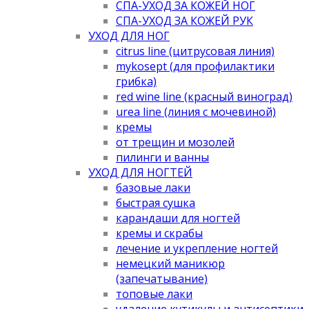
СПА-УХОД ЗА КОЖЕЙ НОГ
СПА-УХОД ЗА КОЖЕЙ РУК
УХОД ДЛЯ НОГ
citrus line (цитрусовая линия)
mykosept (для профилактики
грибка)
red wine line (красный виноград)
urea line (линия с мочевиной)
кремы
от трещин и мозолей
пилинги и ванны
УХОД ДЛЯ НОГТЕЙ
базовые лаки
быстрая сушка
карандаши для ногтей
кремы и скрабы
лечение и укрепление ногтей
немецкий маникюр
(запечатывание)
топовые лаки
удаление кутикулы и антисептики