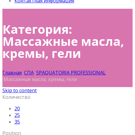
Контактная информация
Категория:
Массажные масла,
кремы, гели
Главная
СПА
SPAQUATORIA PROFESSIONAL
Массажные масла, кремы, гели
Skip to content
Количество
20
25
35
Position