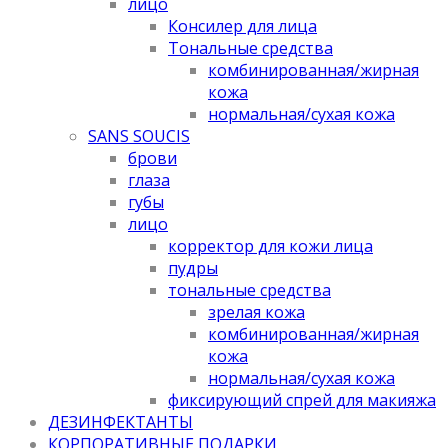
лицо
Консилер для лица
Тональные средства
комбинированная/жирная
кожа
нормальная/cухая кожа
SANS SOUCIS
брови
глаза
губы
лицо
корректор для кожи лица
пудры
тональные средства
зрелая кожа
комбинированная/жирная
кожа
нормальная/cухая кожа
фиксирующий спрей для макияжа
ДЕЗИНФЕКТАНТЫ
КОРПОРАТИВНЫЕ ПОДАРКИ