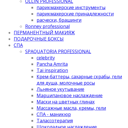
OLLIN PROFESSIONAL
парикмахерские инструменты
парикмахерские принадлежности
расчески, брашинги
Ronney professional
ПЕРМАНЕНТНЫЙ МАКИЯЖ
ПОДАРОЧНЫЕ БОКСЫ
СПА
SPAQUATORIA PROFESSIONAL
celebrity
Pancha Amrita
Tai inspiration
Крем-баттеры, сахарные скрабы, гели
для душа, молочные росы
Льняное укутывание
Марципановое наслаждение
Маски на цветных глинах
Массажные масла, кремы, гели
СПА - маникюр
Талассотерапия
Шоколадное наслаждение