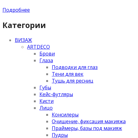
Подробнее
Категории
ВИЗАЖ
ARTDECO
Брови
Глаза
Подводки для глаз
Тени для век
Тушь для ресниц
Губы
Кейс-футляры
Кисти
Лицо
Консилеры
Очищение, фиксация макияжа
Праймеры, базы под макияж
Пудры