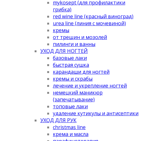
mykosept (для профилактики
грибка)
red wine line (красный виноград)
urea line (линия с мочевиной)
кремы
от трещин и мозолей
пилинги и ванны
УХОД ДЛЯ НОГТЕЙ
базовые лаки
быстрая сушка
карандаши для ногтей
кремы и скрабы
лечение и укрепление ногтей
немецкий маникюр
(запечатывание)
топовые лаки
удаление кутикулы и антисептики
УХОД ДЛЯ РУК
christmas line
крема и масла
парафинотерапия