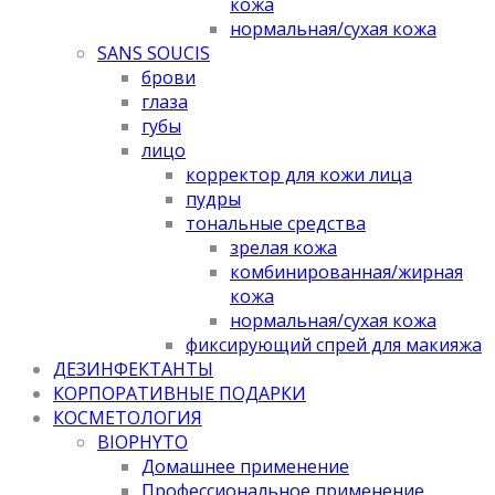
кожа
нормальная/cухая кожа
SANS SOUCIS
брови
глаза
губы
лицо
корректор для кожи лица
пудры
тональные средства
зрелая кожа
комбинированная/жирная
кожа
нормальная/cухая кожа
фиксирующий спрей для макияжа
ДЕЗИНФЕКТАНТЫ
КОРПОРАТИВНЫЕ ПОДАРКИ
КОСМЕТОЛОГИЯ
BIOPHYTO
Домашнее применение
Профессиональное применение