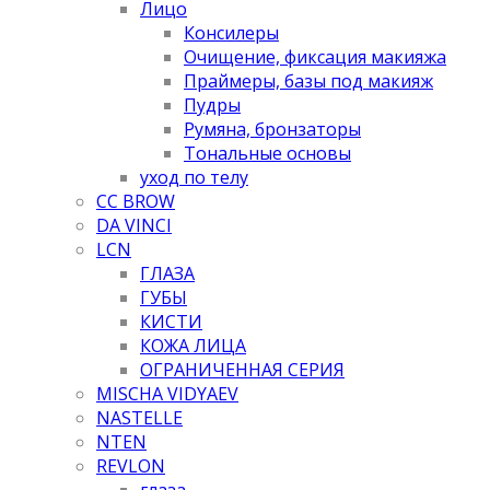
Лицо
Консилеры
Очищение, фиксация макияжа
Праймеры, базы под макияж
Пудры
Румяна, бронзаторы
Тональные основы
уход по телу
CC BROW
DA VINCI
LCN
ГЛАЗА
ГУБЫ
КИСТИ
КОЖА ЛИЦА
ОГРАНИЧЕННАЯ СЕРИЯ
MISCHA VIDYAEV
NASTELLE
NTEN
REVLON
глаза