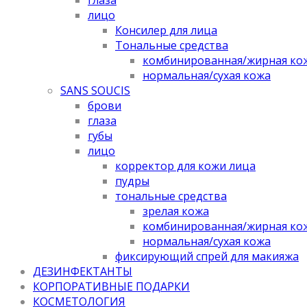
лицо
Консилер для лица
Тональные средства
комбинированная/жирная ко
нормальная/cухая кожа
SANS SOUCIS
брови
глаза
губы
лицо
корректор для кожи лица
пудры
тональные средства
зрелая кожа
комбинированная/жирная ко
нормальная/cухая кожа
фиксирующий спрей для макияжа
ДЕЗИНФЕКТАНТЫ
КОРПОРАТИВНЫЕ ПОДАРКИ
КОСМЕТОЛОГИЯ