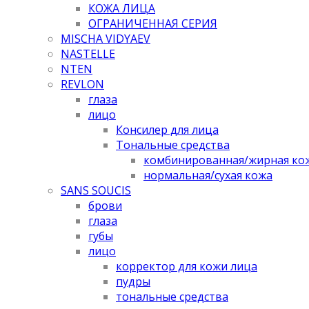
КОЖА ЛИЦА
ОГРАНИЧЕННАЯ СЕРИЯ
MISCHA VIDYAEV
NASTELLE
NTEN
REVLON
глаза
лицо
Консилер для лица
Тональные средства
комбинированная/жирная ко
нормальная/cухая кожа
SANS SOUCIS
брови
глаза
губы
лицо
корректор для кожи лица
пудры
тональные средства