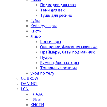
Подводки для глаз
Тени для век
Тушь для ресниц
Губы
Кейс-футляры
Кисти
Лицо
Консилеры
Очищение, фиксация макияжа
Праймеры, базы под макияж
Пудры
Румяна, бронзаторы
Тональные основы
уход по телу
CC BROW
DA VINCI
LCN
ГЛАЗА
ГУБЫ
КИСТИ