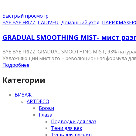
Быстрый просмотр
BYE BYE FRIZZ
,
CADIVEU
,
Домашний уход
,
ПАРИКМАХЕР
GRADUAL SMOOTHING MIST- мист ра
BYE BYE FRIZZ. GRADUAL SMOOTHING MIST, 93% натурал
Увлажняющий мист это – революционная формула для з
Подробнее
Категории
ВИЗАЖ
ARTDECO
Брови
Глаза
Подводки для глаз
Тени для век
Тушь для ресниц