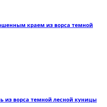
 скошенным краем из ворса темной
исть из ворса темной лесной куницы