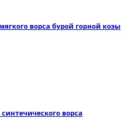
з мягкого ворса бурой горной козы
из синтечического ворса