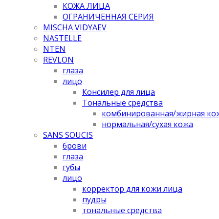
КОЖА ЛИЦА
ОГРАНИЧЕННАЯ СЕРИЯ
MISCHA VIDYAEV
NASTELLE
NTEN
REVLON
глаза
лицо
Консилер для лица
Тональные средства
комбинированная/жирная ко
нормальная/cухая кожа
SANS SOUCIS
брови
глаза
губы
лицо
корректор для кожи лица
пудры
тональные средства