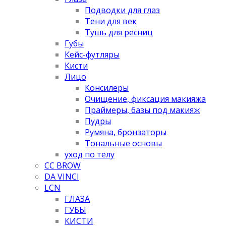
Подводки для глаз
Тени для век
Тушь для ресниц
Губы
Кейс-футляры
Кисти
Лицо
Консилеры
Очищение, фиксация макияжа
Праймеры, базы под макияж
Пудры
Румяна, бронзаторы
Тональные основы
уход по телу
CC BROW
DA VINCI
LCN
ГЛАЗА
ГУБЫ
КИСТИ