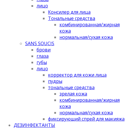
лицо
Консилер для лица
Тональные средства
комбинированная/жирная
кожа
нормальная/cухая кожа
SANS SOUCIS
брови
глаза
губы
лицо
корректор для кожи лица
пудры
тональные средства
зрелая кожа
комбинированная/жирная
кожа
нормальная/cухая кожа
фиксирующий спрей для макияжа
ДЕЗИНФЕКТАНТЫ