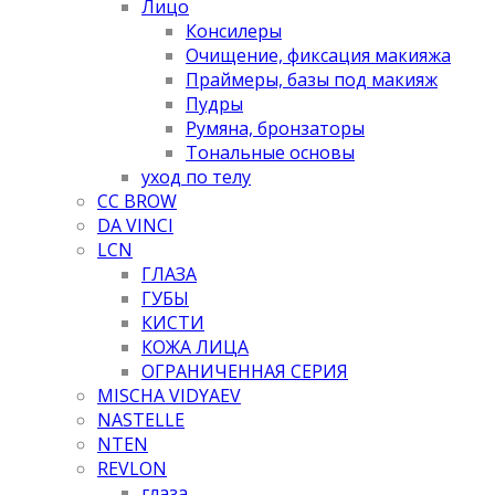
Лицо
Консилеры
Очищение, фиксация макияжа
Праймеры, базы под макияж
Пудры
Румяна, бронзаторы
Тональные основы
уход по телу
CC BROW
DA VINCI
LCN
ГЛАЗА
ГУБЫ
КИСТИ
КОЖА ЛИЦА
ОГРАНИЧЕННАЯ СЕРИЯ
MISCHA VIDYAEV
NASTELLE
NTEN
REVLON
глаза