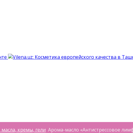
масла, кремы, гели
Арома-масло «Антистрессовое лимф