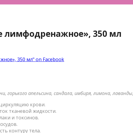
е лимфодренажное», 350 мл
ное», 350 мл" on Facebook
и, горького апельсина, сандала, имбиря, лимона, лаванды,
циркуляцию крови.
ток тканевой жидкости.
аки и токсинов.
осудов.
сть контуру тела.