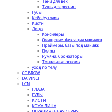
Тени для век
Тушь для ресниц
Губы
Кейс-футляры
Кисти
Лицо
Консилеры
Очищение, фиксация макияжа
Праймеры, базы под макияж
Пудры
Румяна, бронзаторы
Тональные основы
уход по телу
CC BROW
DA VINCI
LCN
ГЛАЗА
ГУБЫ
КИСТИ
КОЖА ЛИЦА
ОГРАНИЧЕННАЯ СЕРИЯ