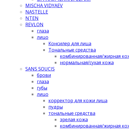
MISCHA VIDYAEV
NASTELLE
NTEN
REVLON
глаза
лицо
Консилер для лица
Тональные средства
комбинированная/жирная ко
нормальная/cухая кожа
SANS SOUCIS
брови
глаза
губы
лицо
корректор для кожи лица
пудры
тональные средства
зрелая кожа
комбинированная/жирная ко