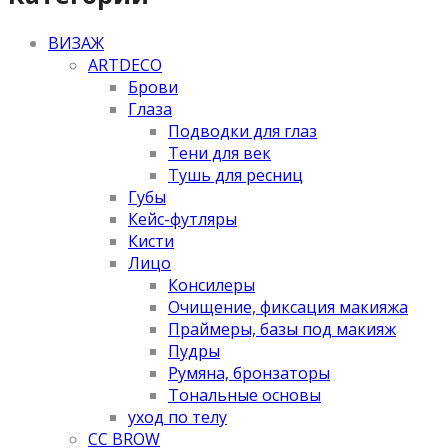
ВИЗАЖ
ARTDECO
Брови
Глаза
Подводки для глаз
Тени для век
Тушь для ресниц
Губы
Кейс-футляры
Кисти
Лицо
Консилеры
Очищение, фиксация макияжа
Праймеры, базы под макияж
Пудры
Румяна, бронзаторы
Тональные основы
уход по телу
CC BROW