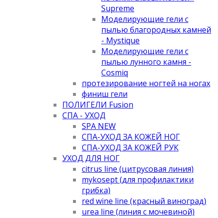
Supreme
Моделирующие гели с
пылью благородных камней
- Mystique
Моделирующие гели с
пылью лунного камня -
Cosmiq
протезирование ногтей на ногах
финиш гели
ПОЛИГЕЛИ Fusion
СПА - УХОД
SPA NEW
СПА-УХОД ЗА КОЖЕЙ НОГ
СПА-УХОД ЗА КОЖЕЙ РУК
УХОД ДЛЯ НОГ
citrus line (цитрусовая линия)
mykosept (для профилактики
грибка)
red wine line (красный виноград)
urea line (линия с мочевиной)