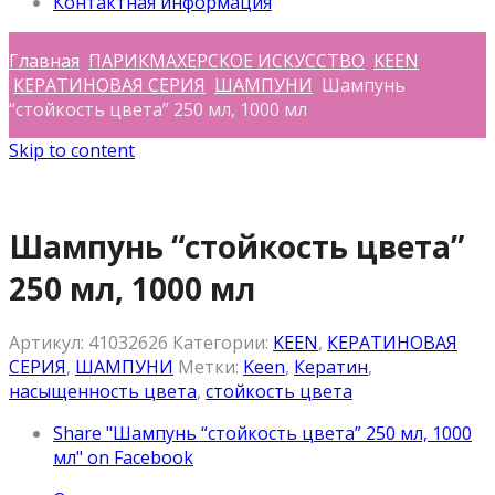
Контактная информация
Главная
ПАРИКМАХЕРСКОЕ ИСКУССТВО
KEEN
КЕРАТИНОВАЯ СЕРИЯ
ШАМПУНИ
Шампунь
“стойкость цвета” 250 мл, 1000 мл
Skip to content
Шампунь “стойкость цвета”
250 мл, 1000 мл
Артикул:
41032626
Категории:
KEEN
,
КЕРАТИНОВАЯ
СЕРИЯ
,
ШАМПУНИ
Метки:
Keen
,
Кератин
,
насыщенность цвета
,
стойкость цвета
Share "Шампунь “стойкость цвета” 250 мл, 1000
мл" on Facebook