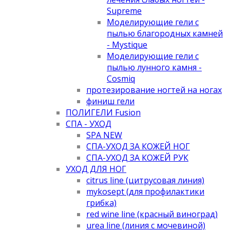
Supreme
Моделирующие гели с
пылью благородных камней
- Mystique
Моделирующие гели с
пылью лунного камня -
Cosmiq
протезирование ногтей на ногах
финиш гели
ПОЛИГЕЛИ Fusion
СПА - УХОД
SPA NEW
СПА-УХОД ЗА КОЖЕЙ НОГ
СПА-УХОД ЗА КОЖЕЙ РУК
УХОД ДЛЯ НОГ
citrus line (цитрусовая линия)
mykosept (для профилактики
грибка)
red wine line (красный виноград)
urea line (линия с мочевиной)