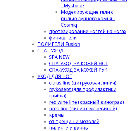
- Mystique
Моделирующие гели с
пылью лунного камня -
Cosmiq
протезирование ногтей на ногах
финиш гели
ПОЛИГЕЛИ Fusion
СПА - УХОД
SPA NEW
СПА-УХОД ЗА КОЖЕЙ НОГ
СПА-УХОД ЗА КОЖЕЙ РУК
УХОД ДЛЯ НОГ
citrus line (цитрусовая линия)
mykosept (для профилактики
грибка)
red wine line (красный виноград)
urea line (линия с мочевиной)
кремы
от трещин и мозолей
пилинги и ванны