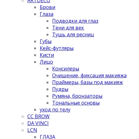
ARTDECO
Брови
Глаза
Подводки для глаз
Тени для век
Тушь для ресниц
Губы
Кейс-футляры
Кисти
Лицо
Консилеры
Очищение, фиксация макияжа
Праймеры, базы под макияж
Пудры
Румяна, бронзаторы
Тональные основы
уход по телу
CC BROW
DA VINCI
LCN
ГЛАЗА