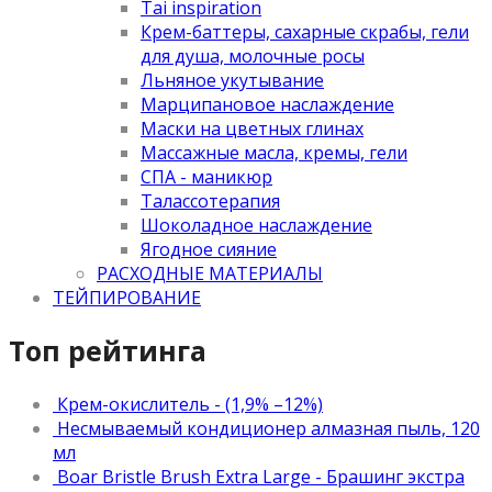
Tai inspiration
Крем-баттеры, сахарные скрабы, гели
для душа, молочные росы
Льняное укутывание
Марципановое наслаждение
Маски на цветных глинах
Массажные масла, кремы, гели
СПА - маникюр
Талассотерапия
Шоколадное наслаждение
Ягодное сияние
РАСХОДНЫЕ МАТЕРИАЛЫ
ТЕЙПИРОВАНИЕ
Топ рейтинга
Крем-окислитель - (1,9% –12%)
Несмываемый кондиционер алмазная пыль, 120
мл
Boar Bristle Brush Extra Large - Брашинг экстра