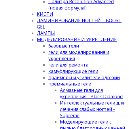
Палитра Recolution Advanced
(новая формула!)
КИСТИ
ЛАМИНИРОВАНИЕ НОГТЕЙ – BOOST
GEL
ЛАМПЫ
МОДЕЛИРОВАНИЕ И УКРЕПЛЕНИЕ
базовые гели
гели для моделирования и
укрепления
гели для ремонта
камуфлирующие гели
праймеры и усилители адгезии
премиальные гели
Алмазные гели для
укрепления - Black Diamond
Интеллектуальные гели для
лечения слабых ногтей -
Supreme
Моделирующие гели с
пылью благородных камней