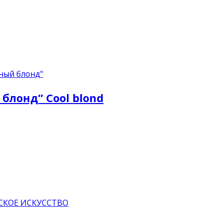
ный блонд"
лонд” Сool blond
СКОЕ ИСКУССТВО