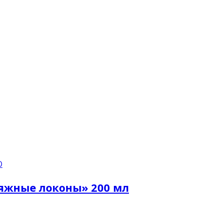
О
яжные локоны» 200 мл