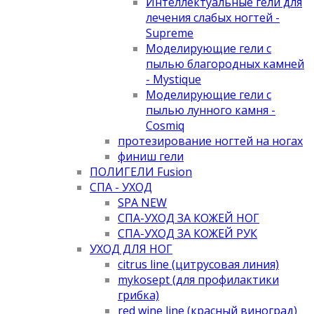
Интеллектуальные гели для
лечения слабых ногтей -
Supreme
Моделирующие гели с
пылью благородных камней
- Mystique
Моделирующие гели с
пылью лунного камня -
Cosmiq
протезирование ногтей на ногах
финиш гели
ПОЛИГЕЛИ Fusion
СПА - УХОД
SPA NEW
СПА-УХОД ЗА КОЖЕЙ НОГ
СПА-УХОД ЗА КОЖЕЙ РУК
УХОД ДЛЯ НОГ
citrus line (цитрусовая линия)
mykosept (для профилактики
грибка)
red wine line (красный виноград)