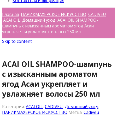
Контактная информация
Главная
ПАРИКМАХЕРСКОЕ ИСКУССТВО
CADIVEU
ACAI OIL
Домашний уход
ACAI OIL SHAMPOO-
шампунь с изысканным ароматом ягод Асаи
укрепляет и увлажняет волосы 250 мл
Skip to content
ACAI OIL SHAMPOO-шампунь
с изысканным ароматом
ягод Асаи укрепляет и
увлажняет волосы 250 мл
Категории:
ACAI OIL
,
CADIVEU
,
Домашний уход
,
ПАРИКМАХЕРСКОЕ ИСКУССТВО
Метка:
Cadiveu