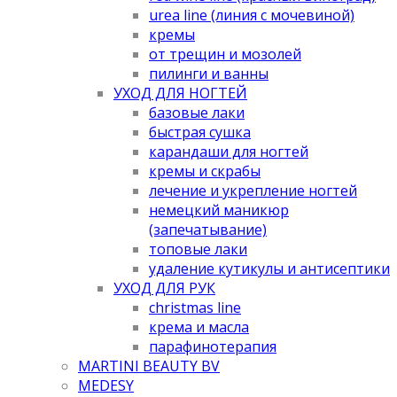
urea line (линия с мочевиной)
кремы
от трещин и мозолей
пилинги и ванны
УХОД ДЛЯ НОГТЕЙ
базовые лаки
быстрая сушка
карандаши для ногтей
кремы и скрабы
лечение и укрепление ногтей
немецкий маникюр
(запечатывание)
топовые лаки
удаление кутикулы и антисептики
УХОД ДЛЯ РУК
christmas line
крема и масла
парафинотерапия
MARTINI BEAUTY BV
MEDESY