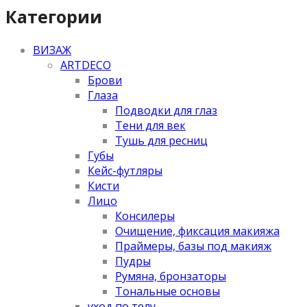
Категории
ВИЗАЖ
ARTDECO
Брови
Глаза
Подводки для глаз
Тени для век
Тушь для ресниц
Губы
Кейс-футляры
Кисти
Лицо
Консилеры
Очищение, фиксация макияжа
Праймеры, базы под макияж
Пудры
Румяна, бронзаторы
Тональные основы
уход по телу