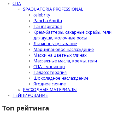
СПА
SPAQUATORIA PROFESSIONAL
celebrity
Pancha Amrita
Tai inspiration
Крем-баттеры, сахарные скрабы, гели
для душа, молочные росы
Льняное укутывание
Марципановое наслаждение
Маски на цветных глинах
Массажные масла, кремы, гели
СПА - маникюр
Талассотерапия
Шоколадное наслаждение
Ягодное сияние
РАСХОДНЫЕ МАТЕРИАЛЫ
ТЕЙПИРОВАНИЕ
Топ рейтинга