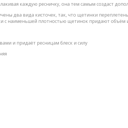
лакивая каждую ресничку, она тем самым создаст допо
чены два вида кисточек, так, что щетинки переплетены
тки с наименьшей плотностью щетинок придают объём и
вами и придаёт ресницам блеск и силу
няя