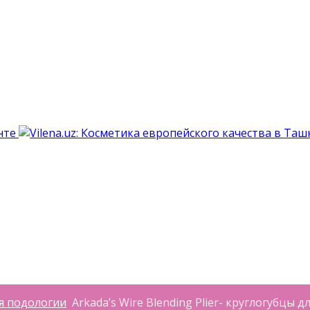
я подологии
Arkada’s Wire Blending Plier- круглогубцы 