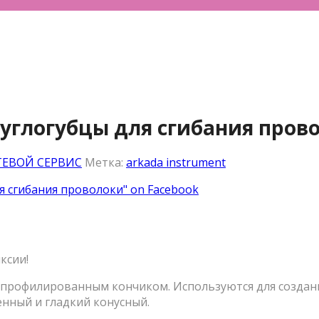
 круглогубцы для сгибания пров
ТЕВОЙ СЕРВИС
Метка:
arkada instrument
для сгибания проволоки" on Facebook
ксии!
 профилированным кончиком. Используются для создани
енный и гладкий конусный.