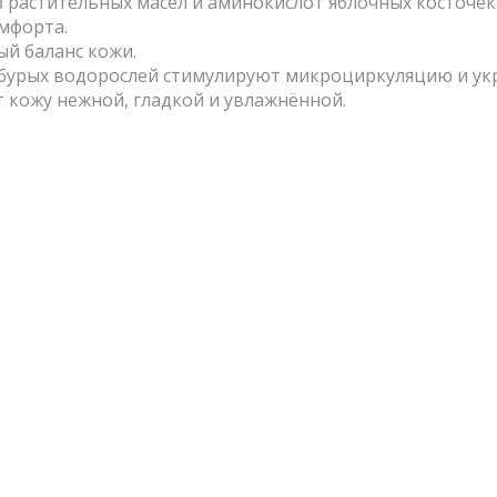
растительных масел и аминокислот яблочных косточек
мфорта.
й баланс кожи.
бурых водорослей стимулируют микроциркуляцию и ук
кожу нежной, гладкой и увлажнённой.