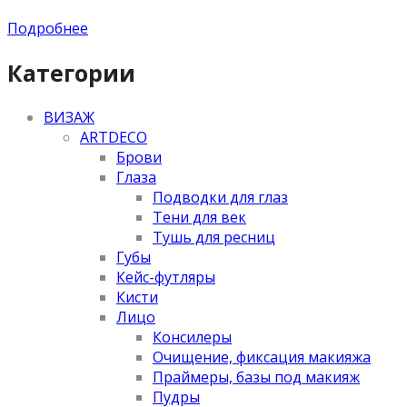
Подробнее
Категории
ВИЗАЖ
ARTDECO
Брови
Глаза
Подводки для глаз
Тени для век
Тушь для ресниц
Губы
Кейс-футляры
Кисти
Лицо
Консилеры
Очищение, фиксация макияжа
Праймеры, базы под макияж
Пудры