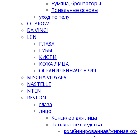
Румяна, бронзаторы
Тональные основы
уход по телу
CC BROW
DA VINCI
LCN
ГЛАЗА
ГУБЫ
КИСТИ
КОЖА ЛИЦА
ОГРАНИЧЕННАЯ СЕРИЯ
MISCHA VIDYAEV
NASTELLE
NTEN
REVLON
глаза
лицо
Консилер для лица
Тональные средства
комбинированная/жирная ко