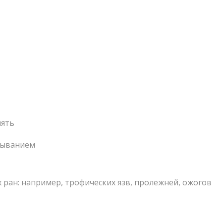
нять
мыванием
ран: например, трофических язв, пролежней, ожогов