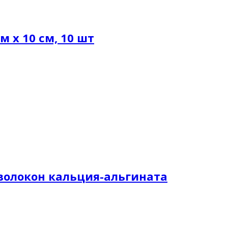
 х 10 см, 10 шт
з волокон кальция-альгината