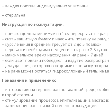
– каждая повязка индивидуально упакована
– стерильна
Инструкция по эксплуатации:
– повязка должна минимум на 1 см перекрывать края
– снять защитную бумагу и наложить повязку на рану
– курс лечения в среднем требует от 2 до 5 повязок
– перевязки необходимо осуществлять раз в 2-5 суток
– максимальное время нахождения на ране – 7 дней
– если цвет повязки побледнел, и вздутие распростра
– для удаления, осторожно поднимите повязку за края
– на ране может остаться гидроколлоидный гель, не
Показания к применению:
– интерактивная терапия ран во влажной среде, особ
второй степени
– стимулирование процессов эпителизации в местах 
– заживление ран с низкой степенью экссудации