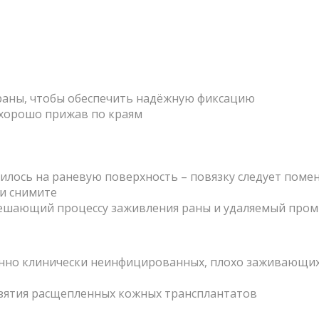
 раны, чтобы обеспечить надёжную фиксацию
, хорошо прижав по краям
нилось на раневую поверхность – повязку следует поме
 и снимите
 мешающий процессу заживления раны и удаляемый про
енно клинически неинфицированных, плохо заживающих 
взятия расщепленных кожных трансплантатов